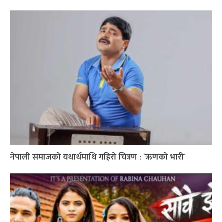
नेपाली समाजको यथार्थमाथि गहिरो चित्रण : ´ऋणको भारी`