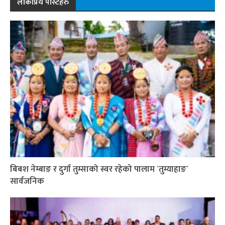
लोकप्रिय पोस्टहरु
बिबश नेम्बाङ र दुर्गा तुम्साको स्वर रहेको पालाम `तुम्याहाङ´
सार्वजनिक