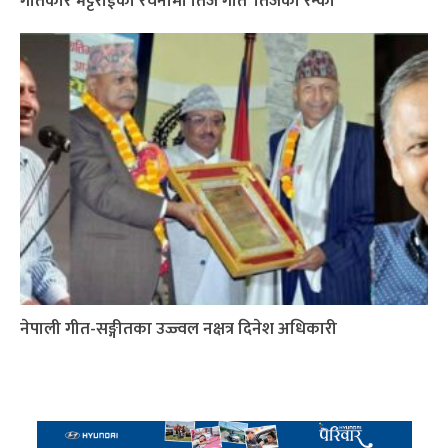
गीतकार भट्टराईको रचनामा तिज गीत ‘तिजको रन्को’
नेपाली गीत-सङ्गीतका उज्ज्वल नक्षत्र दिनेश अधिकारी