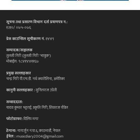
सूचना तथा प्रसारण विभाग दर्ता प्रमाणपत्र न.:
१२१०/ ०७५-०७६
प्रेस काउन्सिल सूचीकरण नं.
१४४९
सम्पादक/सञ्चालक
तुलसी गिरी (तुलसी गिरी 'भावुक')
मोबाईल: ९८४१४४११६७
प्रमुख सल्लाहकार
चन्द्र गिरी पी.एच.डी. नर्थ क्यारोलिना, अमेरिका
कानुनी सल्लाहकार :
सुनिलराज उप्रेती
सम्वाददाता:
यादव कुमार भट्टराई, प्रकृति गिरी, शिवराज पौडेल
फोटोग्राफर:
दिलिप मगर
ठेगाना:
नागार्जुन न.पा.६, काठमाडौं, नेपाल
ईमेल :
musicdiary2004@gmail.com