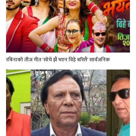
रबिनाको तीज गीत ‘सोचे झैं भएन विहे बरिलै’ सार्वजनिक