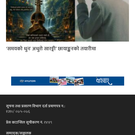
‘समयको धुनः अधुरो सारङ्गी’ छायाङ्कनको तयारीमा
सूचना तथा प्रसारण विभाग दर्ता प्रमाणपत्र न.:
१२१०/ ०७५-०७६
प्रेस काउन्सिल सूचीकरण नं.
१४४९
सम्पादक/सञ्चालक