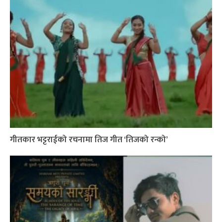
गीतकार भट्टराईको रचनामा तिज गीत ‘तिजको रन्को’