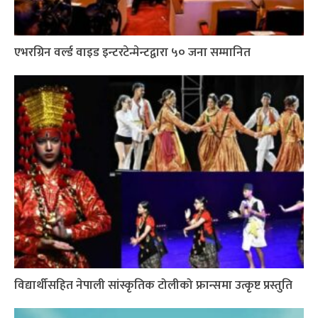
एभरग्रिन वर्ल्ड वाइड इन्टरटेन्मेन्टद्वारा ५० जना सम्मानित
विद्यार्थीसहित नेपाली सांस्कृतिक टोलीको फ्रान्समा उत्कृष्ट प्रस्तुति