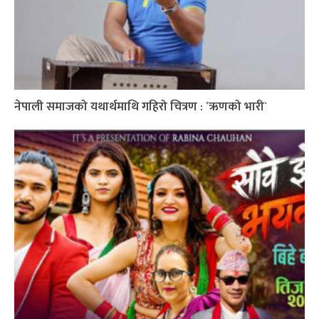
नेपाली समाजको यथार्थमाथि गहिरो चित्रण : ´ऋणको भारी`