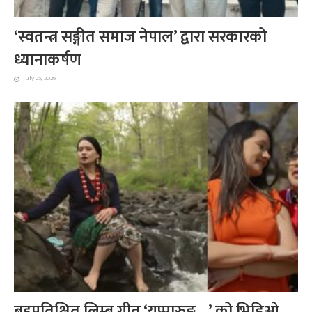
‘स्वतन्त्र सङ्गीत समाज नेपाल’ द्वारा सरकारको
ध्यानाकर्षण
July 25, 2026
बहुप्रतिक्षित लिम्बू गीत ‘युप्पारुङ्…’ को भिडिओ