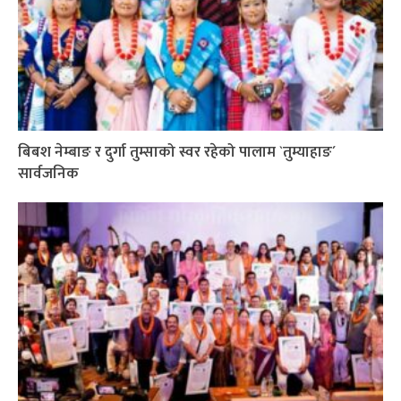
बिबश नेम्बाङ र दुर्गा तुम्साको स्वर रहेको पालाम `तुम्याहाङ´
सार्वजनिक