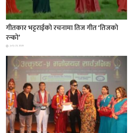
गीतकार भट्टराईको रचनामा तिज गीत ‘तिजको
रन्को’
July 23, 2026