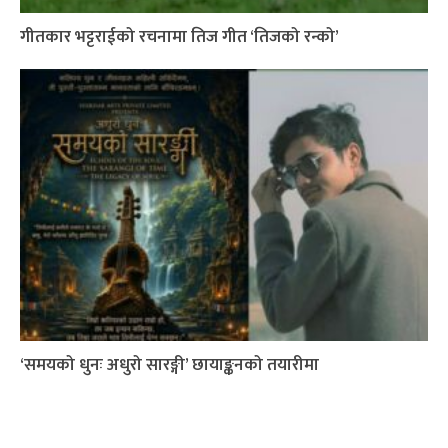
गीतकार भट्टराईको रचनामा तिज गीत ‘तिजको रन्को’
‘समयको धुनः अधुरो सारङ्गी’ छायाङ्कनको तयारीमा