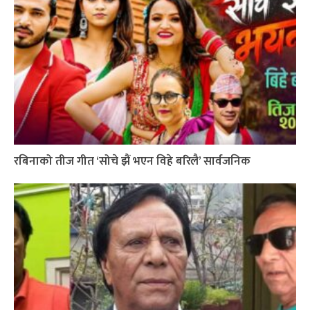
रबिनाको तीज गीत ‘सोचे झैं भएन विहे बरिलै’ सार्वजनिक