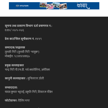
सूचना तथा प्रसारण विभाग दर्ता प्रमाणपत्र न.:
१२१०/ ०७५-०७६
प्रेस काउन्सिल सूचीकरण नं.
१४४९
सम्पादक/सञ्चालक
तुलसी गिरी (तुलसी गिरी 'भावुक')
मोबाईल: ९८४१४४११६७
प्रमुख सल्लाहकार
चन्द्र गिरी पी.एच.डी. नर्थ क्यारोलिना, अमेरिका
कानुनी सल्लाहकार :
सुनिलराज उप्रेती
सम्वाददाता:
यादव कुमार भट्टराई, प्रकृति गिरी, शिवराज पौडेल
फोटोग्राफर:
दिलिप मगर