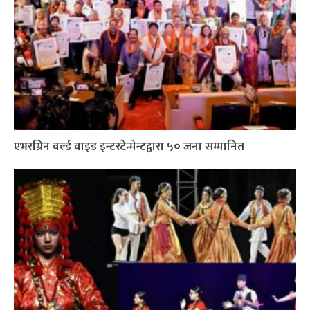
एभरग्रिन वर्ल्ड वाइड इन्टरटेन्मेन्टद्वारा ५० जना सम्मानित