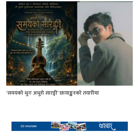
‘समयको धुनः अधुरो सारङ्गी’ छायाङ्कनको तयारीमा