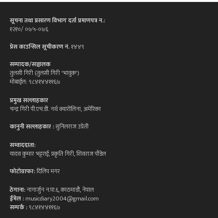
सूचना तथा प्रसारण विभाग दर्ता प्रमाणपत्र न.:
१२१०/ ०७५-०७६
प्रेस काउन्सिल सूचीकरण नं.
१४४९
सम्पादक/सञ्चालक
तुलसी गिरी (तुलसी गिरी 'भावुक')
मोबाईल: ९८४१४४११६७
प्रमुख सल्लाहकार
चन्द्र गिरी पी.एच.डी. नर्थ क्यारोलिना, अमेरिका
कानुनी सल्लाहकार :
सुनिलराज उप्रेती
सम्वाददाता:
यादव कुमार भट्टराई, प्रकृति गिरी, शिवराज पौडेल
फोटोग्राफर:
दिलिप मगर
ठेगाना:
नागार्जुन न.पा.६, काठमाडौं, नेपाल
ईमेल :
musicdiary2004@gmail.com
सम्पर्क :
९८४१४४११६७