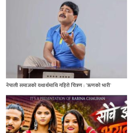
नेपाली समाजको यथार्थमाथि गहिरो चित्रण : ´ऋणको भारी`