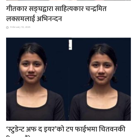
गीतकार सङ्घद्वारा साहित्यकार चन्द्रमित
लक्समलाई अभिनन्दन
February 10, 2026
‘स्टुडेन्ट अफ द इयर’को टप फाईभमा चितवनकी