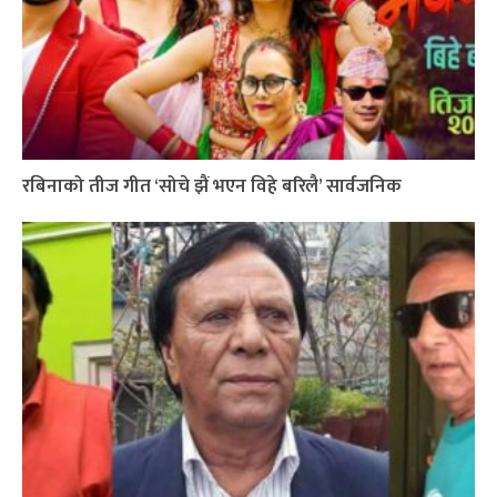
रबिनाको तीज गीत ‘सोचे झैं भएन विहे बरिलै’ सार्वजनिक