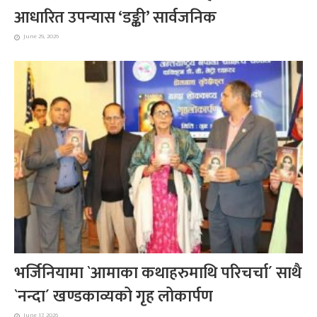
आधारित उपन्यास ‘डङ्की’ सार्वजनिक
June 29, 2026
भर्जिनियामा `आमाका कथाहरुमाथि परिचर्चा´ साथै
`नन्दा´ खण्डकाव्यको गृह लोकार्पण
June 17, 2026