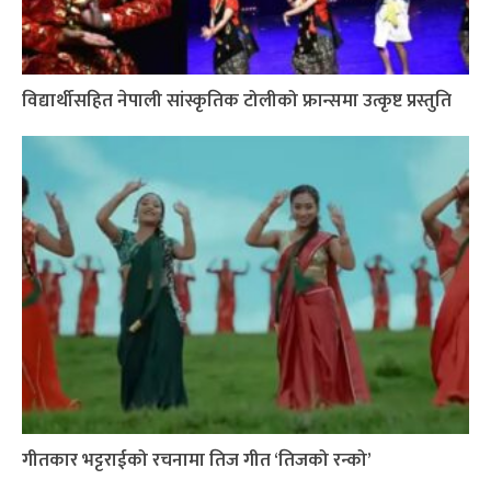
विद्यार्थीसहित नेपाली सांस्कृतिक टोलीको फ्रान्समा उत्कृष्ट प्रस्तुति
गीतकार भट्टराईको रचनामा तिज गीत ‘तिजको रन्को’