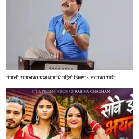
नेपाली समाजको यथार्थमाथि गहिरो चित्रण : ´ऋणको भारी`