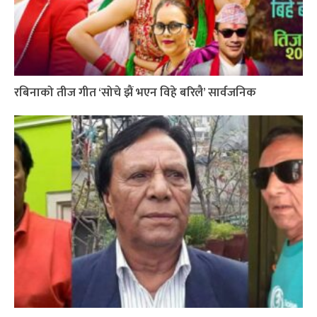
रबिनाको तीज गीत ‘सोचे झैं भएन विहे बरिलै’ सार्वजनिक