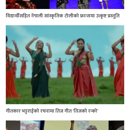
विद्यार्थीसहित नेपाली सांस्कृतिक टोलीको फ्रान्समा उत्कृष्ट प्रस्तुति
गीतकार भट्टराईको रचनामा तिज गीत ‘तिजको रन्को’