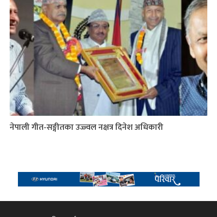
नेपाली गीत-सङ्गीतका उज्ज्वल नक्षत्र दिनेश अधिकारी