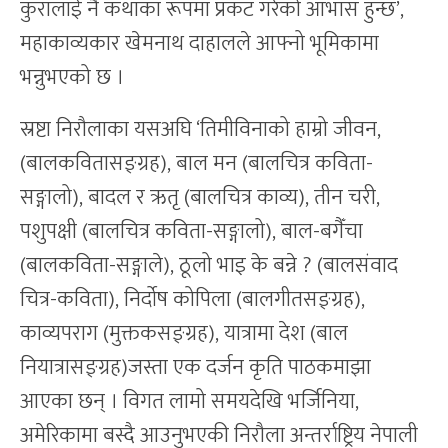
कुरालाई नै कथाका रूपमा प्रकट गरेको आभास हुन्छ’,
महाकाव्यकार खेमनाथ दाहालले आफ्नो भूमिकामा
भन्नुभएको छ ।
स्रष्टा निरौलाका यसअघि ‘तिमीविनाको हाम्रो जीवन,
(बालकवितासङ्ग्रह), बाल मन (बालचित्र कविता-
सङ्गालो), बादल र ऋतृ (बालचित्र काव्य), तीन चरी,
पशुपक्षी (बालचित्र कविता-सङ्गालो), बाल-बगैँचा
(बालकविता-सङ्गाले), ठूलो भाइ के बन्ने ? (बालसंवाद
चित्र-कविता), निर्दोष कोपिला (बालगीतसङ्ग्रह),
काव्यपराग (मुक्तकसङ्ग्रह), यात्रामा देश (बाल
नियात्रासङ्ग्रह)जस्ता एक दर्जन कृति पाठकमाझा
आएका छन् । विगत लामो समयदेखि भर्जिनिया,
अमेरिकामा बस्दै आउनुभएकी निरौला अन्तर्राष्ट्रिय नेपाली