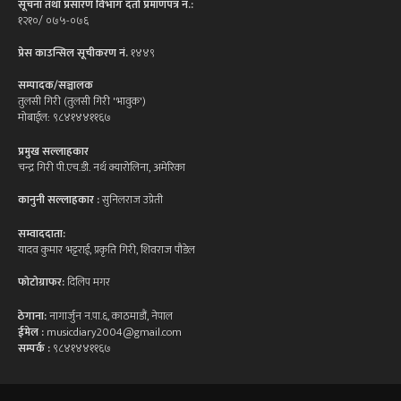
सूचना तथा प्रसारण विभाग दर्ता प्रमाणपत्र न.:
१२१०/ ०७५-०७६
प्रेस काउन्सिल सूचीकरण नं.
१४४९
सम्पादक/सञ्चालक
तुलसी गिरी (तुलसी गिरी 'भावुक')
मोबाईल: ९८४१४४११६७
प्रमुख सल्लाहकार
चन्द्र गिरी पी.एच.डी. नर्थ क्यारोलिना, अमेरिका
कानुनी सल्लाहकार :
सुनिलराज उप्रेती
सम्वाददाता:
यादव कुमार भट्टराई, प्रकृति गिरी, शिवराज पौडेल
फोटोग्राफर:
दिलिप मगर
ठेगाना:
नागार्जुन न.पा.६, काठमाडौं, नेपाल
ईमेल :
musicdiary2004@gmail.com
सम्पर्क :
९८४१४४११६७