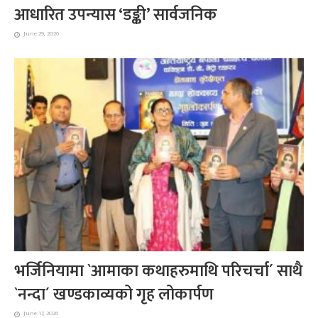
आधारित उपन्यास ‘डङ्की’ सार्वजनिक
June 29, 2026
भर्जिनियामा `आमाका कथाहरुमाथि परिचर्चा´ साथै
`नन्दा´ खण्डकाव्यको गृह लोकार्पण
June 17, 2026