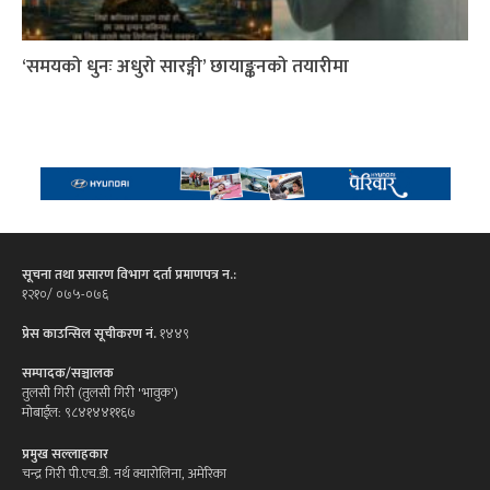
‘समयको धुनः अधुरो सारङ्गी’ छायाङ्कनको तयारीमा
सूचना तथा प्रसारण विभाग दर्ता प्रमाणपत्र न.:
१२१०/ ०७५-०७६
प्रेस काउन्सिल सूचीकरण नं.
१४४९
सम्पादक/सञ्चालक
तुलसी गिरी (तुलसी गिरी 'भावुक')
मोबाईल: ९८४१४४११६७
प्रमुख सल्लाहकार
चन्द्र गिरी पी.एच.डी. नर्थ क्यारोलिना, अमेरिका