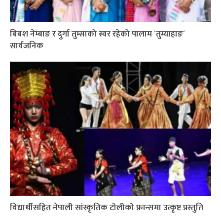
बिबश नेम्बाङ र दुर्गा तुम्साको स्वर रहेको पालाम `तुम्याहाङ´
सार्वजनिक
विद्यार्थीसहित नेपाली सांस्कृतिक टोलीको फ्रान्समा उत्कृष्ट प्रस्तुति