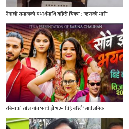
नेपाली समाजको यथार्थमाथि गहिरो चित्रण : ´ऋणको भारी`
रबिनाको तीज गीत ‘सोचे झैं भएन विहे बरिलै’ सार्वजनिक