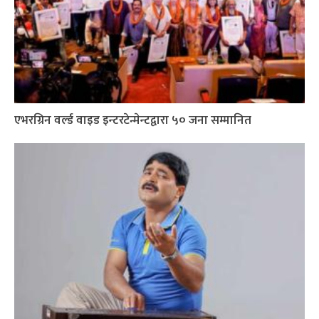
एभरग्रिन वर्ल्ड वाइड इन्टरटेन्मेन्टद्वारा ५० जना सम्मानित