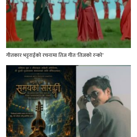
गीतकार भट्टराईको रचनामा तिज गीत ‘तिजको रन्को’