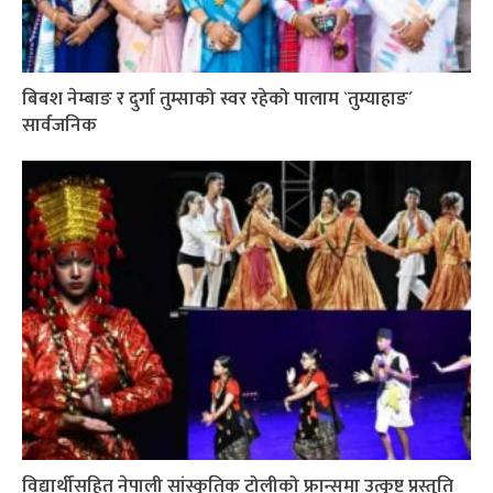
बिबश नेम्बाङ र दुर्गा तुम्साको स्वर रहेको पालाम `तुम्याहाङ´
सार्वजनिक
विद्यार्थीसहित नेपाली सांस्कृतिक टोलीको फ्रान्समा उत्कृष्ट प्रस्तुति