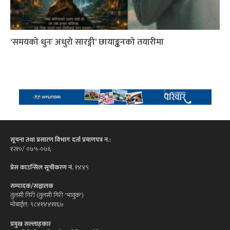
‘समयको धुनः अधुरो सारङ्गी’ छायाङ्कनको तयारीमा
सूचना तथा प्रसारण विभाग दर्ता प्रमाणपत्र न.:
१२१०/ ०७५-०७६
प्रेस काउन्सिल सूचीकरण नं.
१४४९
सम्पादक/सञ्चालक
तुलसी गिरी (तुलसी गिरी 'भावुक')
मोबाईल: ९८४१४४११६७
प्रमुख सल्लाहकार