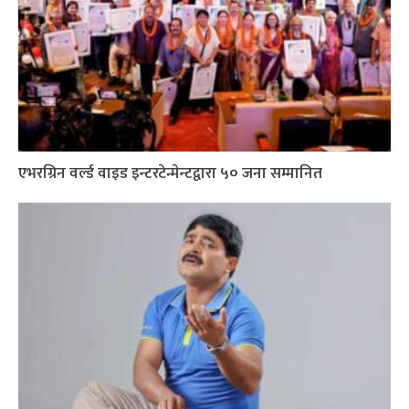
एभरग्रिन वर्ल्ड वाइड इन्टरटेन्मेन्टद्वारा ५० जना सम्मानित