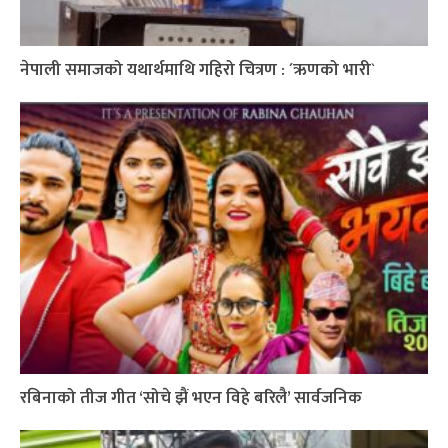
नेपाली समाजको यथार्थमाथि गहिरो चित्रण : ´ऋणको भारी`
रबिनाको तीज गीत ‘सोचे झैं भएन विहे बरिलै’ सार्वजनिक