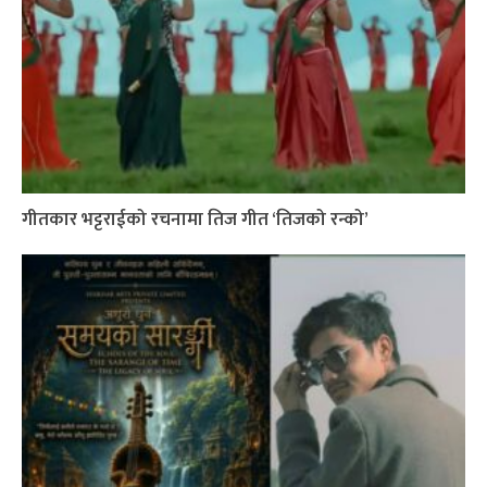
गीतकार भट्टराईको रचनामा तिज गीत ‘तिजको रन्को’