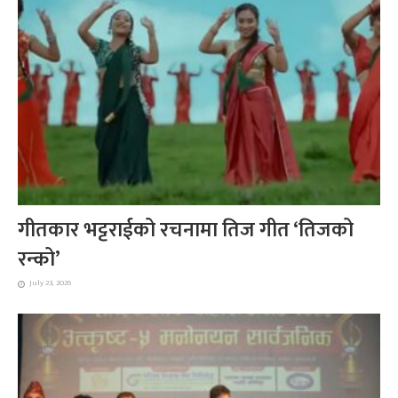
गीतकार भट्टराईको रचनामा तिज गीत ‘तिजको
रन्को’
July 23, 2026