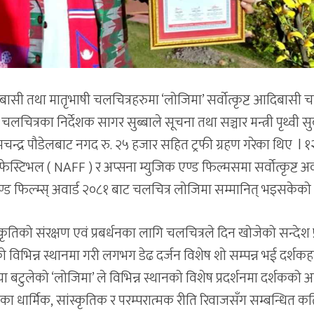
ी तथा मातृभाषी चलचित्रहरुमा ‘लोजिमा’ सर्वोत्कृष्ट आदिबासी च
चित्रका निर्देशक सागर सुब्बाले सूचना तथा सञ्चार मन्त्री पृथ्वी सुब
ति रामचन्द्र पौडेलबाट नगद रु. २५ हजार सहित ट्रफी ग्रहण गरेका थिए l
्म फेस्टिभल ( NAFF ) र अप्सना म्युजिक एण्ड फिल्मसमा सर्वोत्कृष्ट अवा
क एण्ड फिल्म्स् अवार्ड २०८१ बाट चलचित्र लोजिमा सम्मानित् भइसकेको
स्कृतिको संरक्षण एवं प्रबर्धनका लागि चलचित्रले दिन खोजेको सन्देश प
लको विभिन्न स्थानमा गरी लगभग डेढ दर्जन विशेष शो सम्पन्न भई दर्शक
या बटुलेको ‘लोजिमा’ ले विभिन्न स्थानको विशेष प्रदर्शनमा दर्शकको 
का धार्मिक, सांस्कृतिक र परम्परात्मक रीति रिवाजसँग सम्बन्धित 