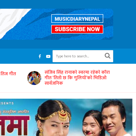
रहेको कौरा
‘समयको धुनः अधुरो सारङ्गी’ छायाङ्कनको
को भिडिओ
तयारीमा