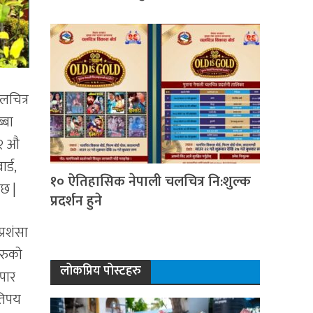
लचित्र
्बा
 १२ औ
र्ड,
१० ऐतिहासिक नेपाली चलचित्र नि:शुल्क
 छ |
प्रदर्शन हुने
्रशंसा
हरुको
लोकप्रिय पोस्टहरु
अपार
कतिपय