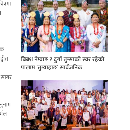
ित्रमा
ो
शक
्गीत
बिबश नेम्बाङ र दुर्गा तुम्साको स्वर रहेको
पालाम `तुम्याहाङ´ सार्वजनिक
द सागर
नुनाम
र्मल