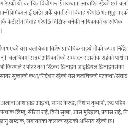
तुत गरिएको यो चलचित्र वियोगान्त प्रेमकथामा आधारित रहेको छ l चलच
्नी प्रेमिकालाई छाडेर अर्कै युवतीसँग विवाह गरेपछि भताभुङ्ग भएक
र्कै केटीसँग विवाह गरेपछि विक्षिप्त बनेकी नायिकाको कारुणिक
 l
्माण भएको यस चलचित्रमा विशेष प्राविधिक सहयोगीको रुपमा निर्दे
 l चलचित्रमा सञ्जय अधिकारीको सम्पादन र अशोक राईको पार्श्व सङ
नषी किरणले र पोष्टर तथा स्टिकर डिजाइन आइडियल डिजाइनर्सका
 छन् l सागर सुब्बाको कथा/निर्देशन रहेको यस चलचित्रको पटकथा/संवा
 अलावा आशाहाङ आङ्बो, सागर केरुङ, निशाम तुम्बापो, रुद्र पहिम, 
्धाक लिम्बू, सेरिना राई, बिनी सुब्बा, आस मुरिङ्ला, प्रयास राई, नि
्बू, ज्ञानु खम्दाक, लगायतका कलाकारहरुको अभिनय रहेको छ l