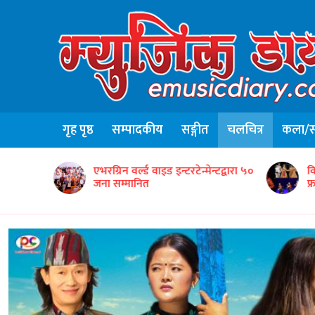
गृह पृष्ठ
सम्पादकीय
सङ्गीत
चलचित्र
कला/सा
न्टद्वारा ५०
विद्यार्थीसहित नेपाली सांस्कृतिक टोलीको
ग
फ्रान्समा उत्कृष्ट प्रस्तुति
‘