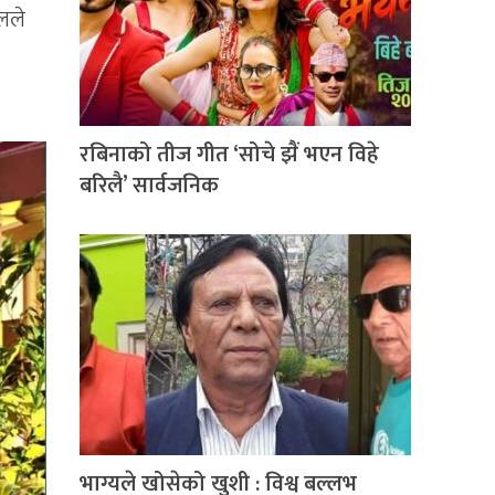
ेलले
रबिनाको तीज गीत ‘सोचे झैं भएन विहे
बरिलै’ सार्वजनिक
भाग्यले खोसेको खुशी : विश्व बल्लभ