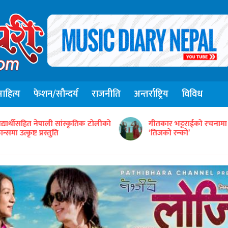
हित्य
फेशन/सौन्दर्य
राजनीति
अन्तर्राष्ट्रिय
विविध
संजिव सिंह रानाको स्वरमा 
ीतकार भट्टराईको रचनामा तिज गीत
गीत ‘तितो छ कि गुलियो’
तिजको रन्को’
सार्वजनिक