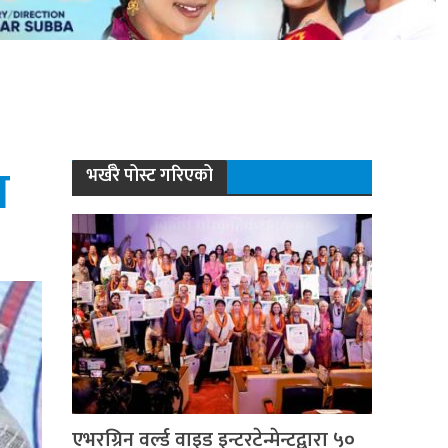
ण
भर्खरै पोस्ट गरिएको
एभरग्रिन वर्ल्ड वाइड इन्टरटेन्मेन्टद्वारा ५०