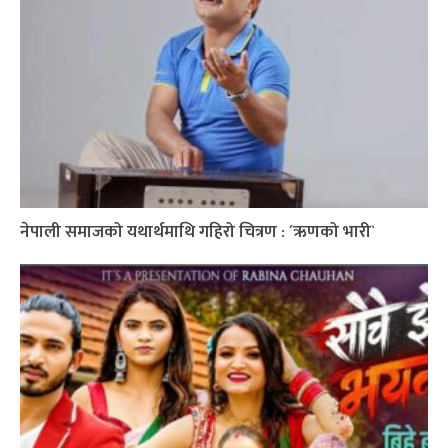
नेपाली समाजको यथार्थमाथि गहिरो चित्रण : ´ऋणको भारी`