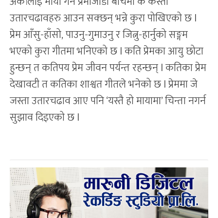
अर्कालाई माया गर्ने प्रेमीजोडी बीचमा के कस्ता
उतारचढावहरु आउन सक्छन् भन्ने कुरा पोखिएको छ l
प्रेम आँसु-हाँसो, पाउनु-गुमाउनु र जित्नु-हार्नुको सङ्गम
भएको कुरा गीतमा भनिएको छ l कति प्रेमका आयु छोटा
हुन्छन् त कतिपय प्रेम जीवन पर्यन्त रहन्छन् l कतिका प्रेम
देखावटी त कतिका शाश्वत गीतले भनेको छ l प्रेममा जे
जस्ता उतारचढाव आए पनि ‘यस्तै हो मायामा’ चिन्ता नगर्न
सुझाव दिइएको छ l