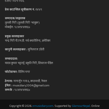
१२१०/ ०७५-०७६
प्रेस काउन्सिल सूचीकरण नं.
१४४९
सम्पादक/सञ्चालक
तुलसी गिरी (तुलसी गिरी 'भावुक')
मोबाईल: ९८४१४४११६७
प्रमुख सल्लाहकार
चन्द्र गिरी पी.एच.डी. नर्थ क्यारोलिना, अमेरिका
कानुनी सल्लाहकार :
सुनिलराज उप्रेती
सम्वाददाता:
यादव कुमार भट्टराई, प्रकृति गिरी, शिवराज पौडेल
फोटोग्राफर:
दिलिप मगर
ठेगाना:
नागार्जुन न.पा.६, काठमाडौं, नेपाल
ईमेल :
musicdiary2004@gmail.com
सम्पर्क :
९८४१४४११६७
Copyright © 2026.
emusicdiary.com
. Supported by
GlamourNepal
. Online