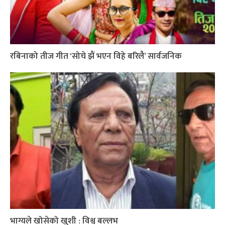
रबिनाको तीज गीत ‘सोचे झैं भएन विहे बरिलै’ सार्वजनिक
भाग्यले खोसेको खुशी : विश्व बल्लभ