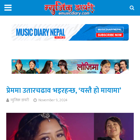
प्रेममा उतारचढाव भइरहन्छ, ‘यस्तै हो मायामा’
म्युजिक डायरी
November 9, 2024