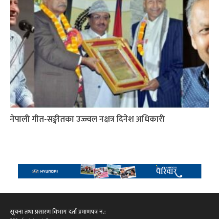
नेपाली गीत-सङ्गीतका उज्ज्वल नक्षत्र दिनेश अधिकारी
सूचना तथा प्रसारण विभाग दर्ता प्रमाणपत्र न.: