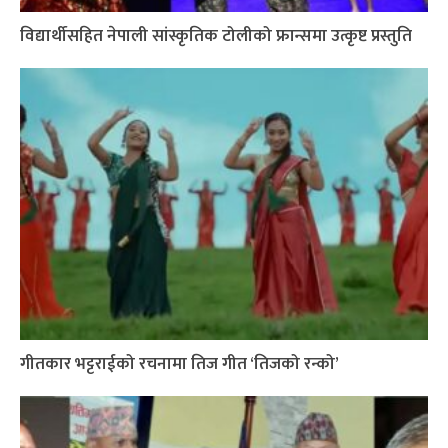
विद्यार्थीसहित नेपाली सांस्कृतिक टोलीको फ्रान्समा उत्कृष्ट प्रस्तुति
गीतकार भट्टराईको रचनामा तिज गीत ‘तिजको रन्को’