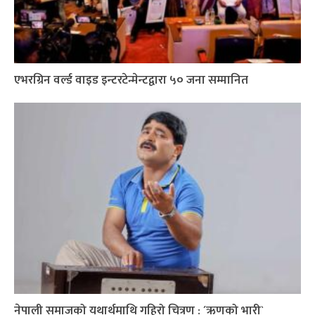
एभरग्रिन वर्ल्ड वाइड इन्टरटेन्मेन्टद्वारा ५० जना सम्मानित
नेपाली समाजको यथार्थमाथि गहिरो चित्रण : ´ऋणको भारी`