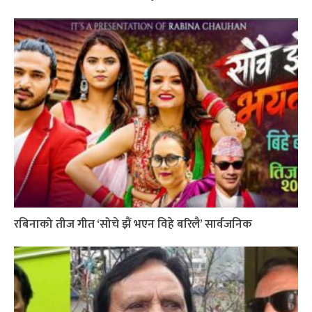
रबिनाको तीज गीत ‘सोचे झैं भएन विहे बरिलै’ सार्वजनिक