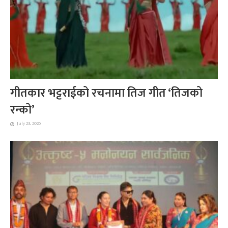
गीतकार भट्टराईको रचनामा तिज गीत ‘तिजको
रन्को’
July 23, 2026