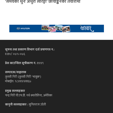
‘समयको धुनः अधुरो सारङ्गी’ छायाङ्कनको तयारीमा
सूचना तथा प्रसारण विभाग दर्ता प्रमाणपत्र न.:
१२१०/ ०७५-०७६
प्रेस काउन्सिल सूचीकरण नं.
१४४९
सम्पादक/सञ्चालक
तुलसी गिरी (तुलसी गिरी 'भावुक')
मोबाईल: ९८४१४४११६७
प्रमुख सल्लाहकार
चन्द्र गिरी पी.एच.डी. नर्थ क्यारोलिना, अमेरिका
कानुनी सल्लाहकार :
सुनिलराज उप्रेती