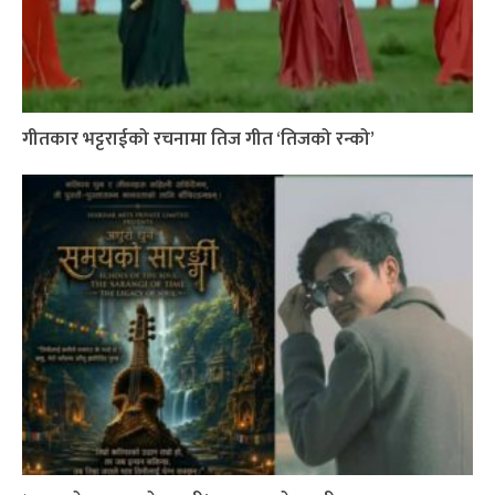
गीतकार भट्टराईको रचनामा तिज गीत ‘तिजको रन्को’