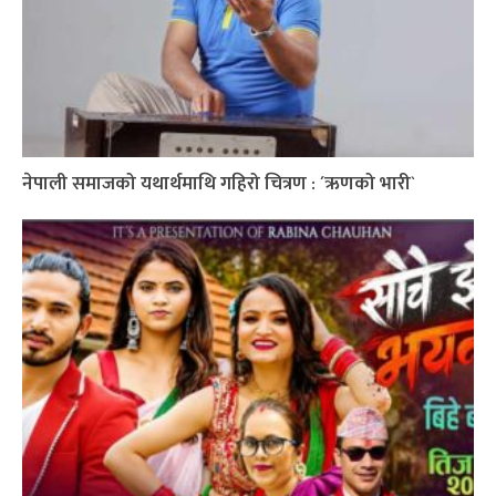
नेपाली समाजको यथार्थमाथि गहिरो चित्रण : ´ऋणको भारी`