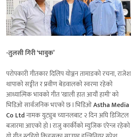
-तुलसी गिरी ‘भावुक’
परोपकारी गीतकार दिलिप योञ्जन तामाङको रचना, राजेश
थापाको सङ्गीत र प्रवीण बेडवालको स्वरमा रहेको
आध्यात्मिक भावको गीत ‘खाली हात आयौं हामी’ को
भिडिओ सार्वजनिक भएको छ l भिडिओ
Astha Media
Co Ltd
नामक युट्युब च्यानलबाट २ दिन अघि डिजिटल
बजारमा आएको हो l राजु कार्कीको म्युजिक एरेन्ज रहेको
यो गीत स्टुडियो किङ्सका साउण्ड इन्जिनियर सुरेश