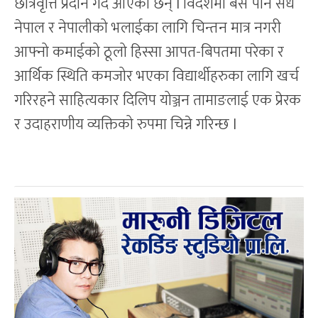
छात्रवृत्ति प्रदान गर्दै आएका छन् l विदेशमा बसे पनि सधैं
नेपाल र नेपालीको भलाईका लागि चिन्तन मात्र नगरी
आफ्नो कमाईको ठूलो हिस्सा आपत-बिपतमा परेका र
आर्थिक स्थिति कमजोर भएका विद्यार्थीहरुका लागि खर्च
गरिरहने साहित्यकार दिलिप योञ्जन तामाङलाई एक प्रेरक
र उदाहराणीय व्यक्तिको रुपमा चिन्ने गरिन्छ l