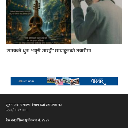
‘समयको धुनः अधुरो सारङ्गी’ छायाङ्कनको तयारीमा
सूचना तथा प्रसारण विभाग दर्ता प्रमाणपत्र न.:
१२१०/ ०७५-०७६
प्रेस काउन्सिल सूचीकरण नं.
१४४९