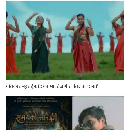
गीतकार भट्टराईको रचनामा तिज गीत ‘तिजको रन्को’