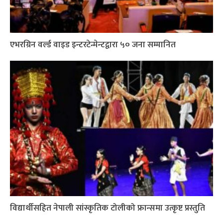
एभरग्रिन वर्ल्ड वाइड इन्टरटेन्मेन्टद्वारा ५० जना सम्मानित
विद्यार्थीसहित नेपाली सांस्कृतिक टोलीको फ्रान्समा उत्कृष्ट प्रस्तुति