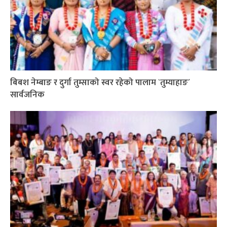
बिबश नेम्बाङ र दुर्गा तुम्साको स्वर रहेको पालाम `तुम्याहाङ´
सार्वजनिक