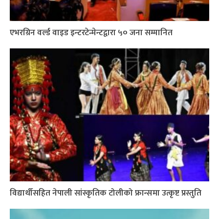
एभरग्रिन वर्ल्ड वाइड इन्टरटेन्मेन्टद्वारा ५० जना सम्मानित
विद्यार्थीसहित नेपाली सांस्कृतिक टोलीको फ्रान्समा उत्कृष्ट प्रस्तुति