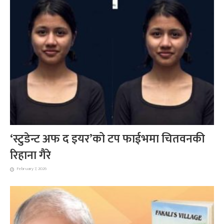
‘स्टुडेन्ट अफ द इयर’को टप फाईभमा चितवनकी
रिहाना गैरे
February 7, 2026