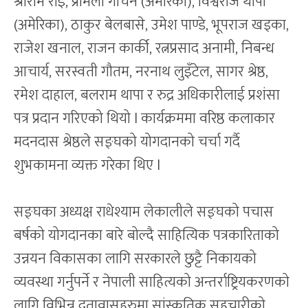
श्रीराम राई, प्रेमिला गौचन (अमेरिका), विश्वराज थापा
(अमेरिका), ठाकुर बेलबासे, उमेश पाण्डे, भूपराज खड्का,
राजेश खनाल, राजन कार्की, रत्नप्रसाद अनामी, निबन्ध
आचार्य, सरस्वती गौतम, नरनाथ लुइँटेल, सागर श्रेष्ठ,
रमेश दाहाल, बलराम थापा र रुद्र अधिकारीलाई प्रशंसा
पत्र प्रदान गरिएको थियो l कार्यक्रममा वरिष्ठ कलाकार
मदनदास श्रेष्ठले सङ्घको योगदानको चर्चा गर्दै
शुभकामना व्यक्त गरेका थिए l
सङ्घका अध्यक्ष राधेश्याम लेकालीले सङ्घको पचास
बर्षको योगदानका बारे बोल्दै साहित्यिक पत्रकारिताको
उन्नयन विकासका लागि सरकारले छुट्टै निकायको
व्यवस्था गर्नुपर्ने र नेपाली साहित्यको अन्तर्राष्ट्रियकरणको
लागि विभिन्न दूतावासहरुमा सांस्कृतिक सहचारीको