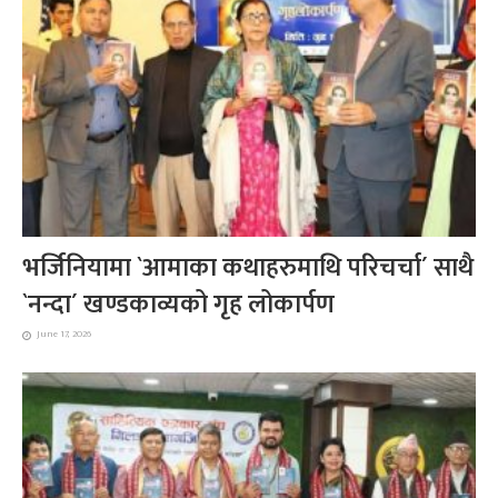
भर्जिनियामा `आमाका कथाहरुमाथि परिचर्चा´ साथै
`नन्दा´ खण्डकाव्यको गृह लोकार्पण
June 17, 2026