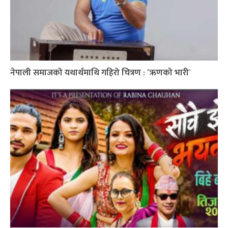
नेपाली समाजको यथार्थमाथि गहिरो चित्रण : ´ऋणको भारी`