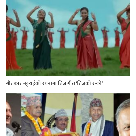
गीतकार भट्टराईको रचनामा तिज गीत ‘तिजको रन्को’