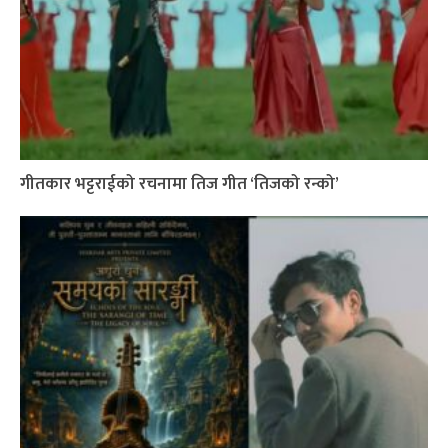
गीतकार भट्टराईको रचनामा तिज गीत ‘तिजको रन्को’