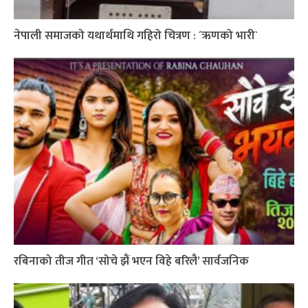
नेपाली समाजको यथार्थमाथि गहिरो चित्रण : ´ऋणको भारी`
रबिनाको तीज गीत ‘सोचे झैं भएन विहे बरिलै’ सार्वजनिक