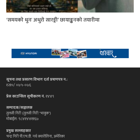
‘समयको धुनः अधुरो सारङ्गी’ छायाङ्कनको तयारीमा
सूचना तथा प्रसारण विभाग दर्ता प्रमाणपत्र न.:
१२१०/ ०७५-०७६
प्रेस काउन्सिल सूचीकरण नं.
१४४९
सम्पादक/सञ्चालक
तुलसी गिरी (तुलसी गिरी 'भावुक')
मोबाईल: ९८४१४४११६७
प्रमुख सल्लाहकार
चन्द्र गिरी पी.एच.डी. नर्थ क्यारोलिना, अमेरिका