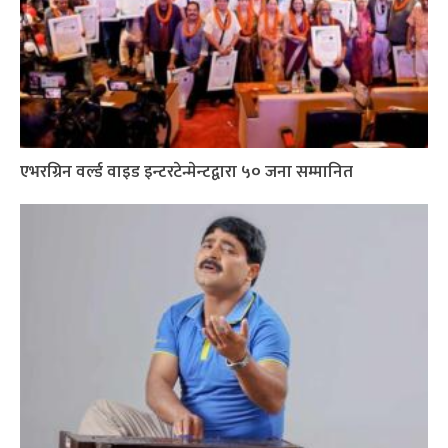
एभरग्रिन वर्ल्ड वाइड इन्टरटेन्मेन्टद्वारा ५० जना सम्मानित