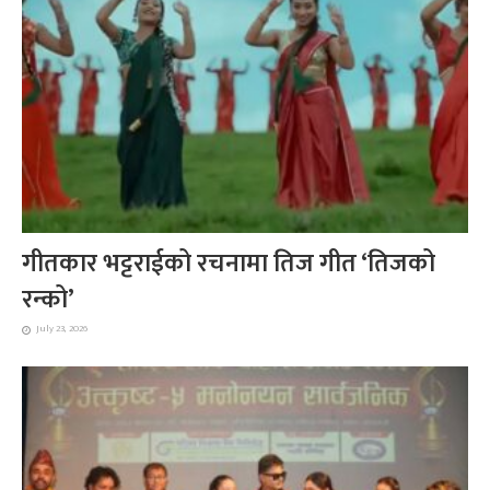
गीतकार भट्टराईको रचनामा तिज गीत ‘तिजको
रन्को’
July 23, 2026