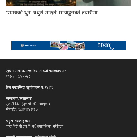
‘समयको धुनः अधुरो सारङ्गी’ छायाङ्कनको तयारीमा
सूचना तथा प्रसारण विभाग दर्ता प्रमाणपत्र न.:
१२१०/ ०७५-०७६
प्रेस काउन्सिल सूचीकरण नं.
१४४९
सम्पादक/सञ्चालक
तुलसी गिरी (तुलसी गिरी 'भावुक')
मोबाईल: ९८४१४४११६७
प्रमुख सल्लाहकार
चन्द्र गिरी पी.एच.डी. नर्थ क्यारोलिना, अमेरिका