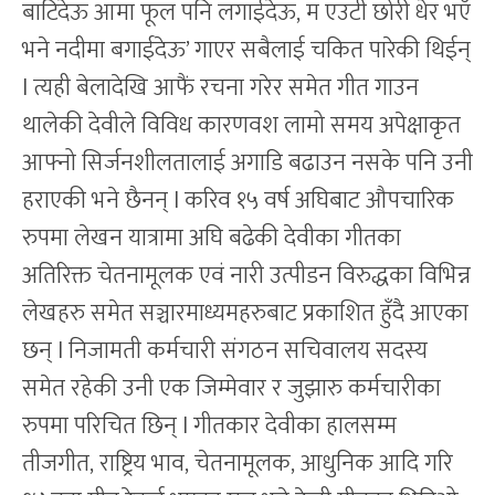
बाटिदेऊ आमा फूल पनि लगाईदेऊ, म एउटी छोरी धेर भएँ
भने नदीमा बगाईदेऊ’ गाएर सबैलाई चकित पारेकी थिईन्
l त्यही बेलादेखि आफैं रचना गरेर समेत गीत गाउन
थालेकी देवीले विविध कारणवश लामो समय अपेक्षाकृत
आफ्नो सिर्जनशीलतालाई अगाडि बढाउन नसके पनि उनी
हराएकी भने छैनन् l करिव १५ वर्ष अघिबाट औपचारिक
रुपमा लेखन यात्रामा अघि बढेकी देवीका गीतका
अतिरिक्त चेतनामूलक एवं नारी उत्पीडन विरुद्धका विभिन्न
लेखहरु समेत सञ्चारमाध्यमहरुबाट प्रकाशित हुँदै आएका
छन् l निजामती कर्मचारी संगठन सचिवालय सदस्य
समेत रहेकी उनी एक जिम्मेवार र जुझारु कर्मचारीका
रुपमा परिचित छिन् l गीतकार देवीका हालसम्म
तीजगीत, राष्ट्रिय भाव, चेतनामूलक, आधुनिक आदि गरि