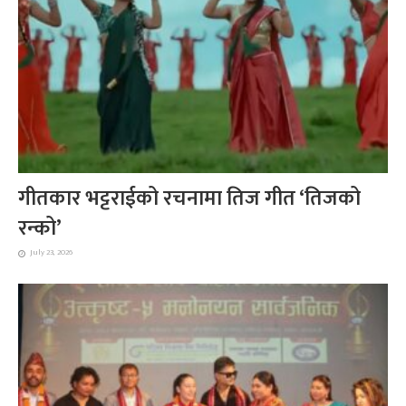
गीतकार भट्टराईको रचनामा तिज गीत ‘तिजको
रन्को’
July 23, 2026