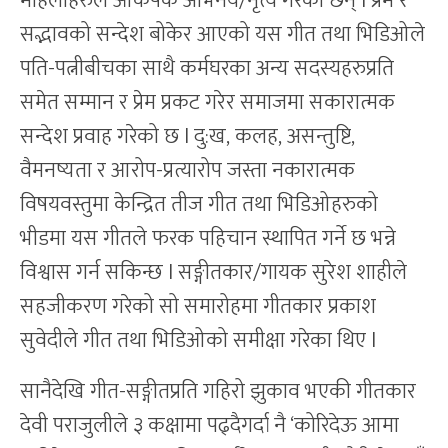
महिलाहरुले आकर्षक अभिनय/नृत्य गरेका छन् l प्रेम र
सद्भावको सन्देश बोकेर आएको यस गीत तथा भिडिओले
पति-पत्नीबीचका साथै कर्मघरका अन्य सदस्यहरुप्रति
समेत सम्मान र प्रेम प्रकट गरेर समाजमा सकारात्मक
सन्देश प्रवाह गरेको छ l दु:ख, कलह, असन्तुष्टि,
वैमनष्यता र आरोप-प्रत्यारोप जस्ता नकारात्मक
विषयवस्तुमा केन्द्रित तीज गीत तथा भिडिओहरुको
भीडमा यस गीतले फरक पहिचान स्थापित गर्ने छ भन्ने
विश्वास गर्न सकिन्छ l सङ्गीतकार/गायक सुरेश शाहीले
सहजीकरण गरेको सो समारोहमा गीतकार प्रकाश
सुवेदीले गीत तथा भिडिओको समीक्षा गरेका थिए l
सानैदेखि गीत-सङ्गीतप्रति गहिरो झुकाव भएकी गीतकार
देवी पराजुलीले ३ कक्षामा पढ्दैगर्दा नै ‘कोरिदेऊ आमा