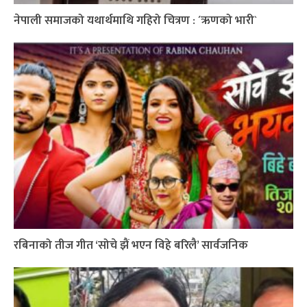
नेपाली समाजको यथार्थमाथि गहिरो चित्रण : ´ऋणको भारी`
रबिनाको तीज गीत ‘सोचे झैं भएन विहे बरिलै’ सार्वजनिक