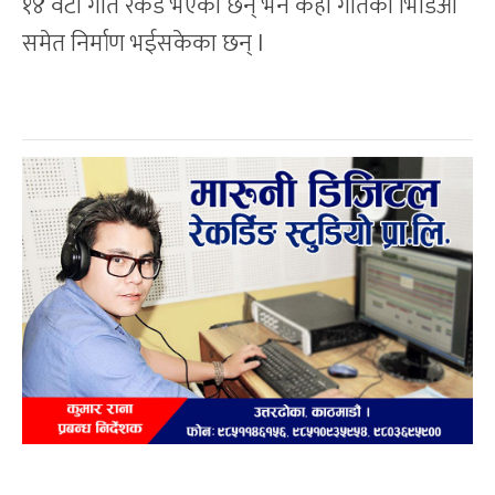
१४ वटा गीत रेकर्ड भएका छन् भने केही गीतका भिडिओ
समेत निर्माण भईसकेका छन् l