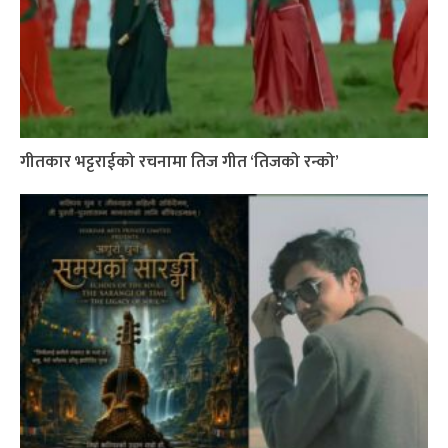
गीतकार भट्टराईको रचनामा तिज गीत ‘तिजको रन्को’