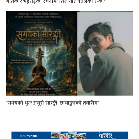
गीतकार भट्टराईको रचनामा तिज गीत ‘तिजको रन्को’
‘समयको धुनः अधुरो सारङ्गी’ छायाङ्कनको तयारीमा