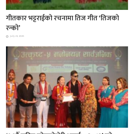
गीतकार भट्टराईको रचनामा तिज गीत ‘तिजको
रन्को’
July 23, 2026