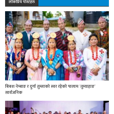
लोकप्रिय पोस्टहरु
बिबश नेम्बाङ र दुर्गा तुम्साको स्वर रहेको पालाम `तुम्याहाङ´
सार्वजनिक