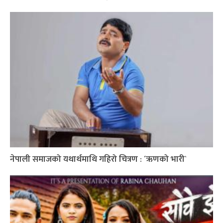
नेपाली समाजको यथार्थमाथि गहिरो चित्रण : ´ऋणको भारी`