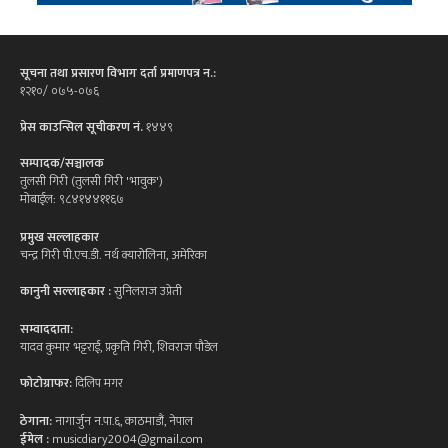
सूचना तथा प्रसारण विभाग दर्ता प्रमाणपत्र न.:
१२१०/ ०७५-०७६
प्रेस काउन्सिल सूचीकरण नं.
१४४९
सम्पादक/सञ्चालक
तुलसी गिरी (तुलसी गिरी 'भावुक')
मोबाईल: ९८४१४४११६७
प्रमुख सल्लाहकार
चन्द्र गिरी पी.एच.डी. नर्थ क्यारोलिना, अमेरिका
कानुनी सल्लाहकार :
सुनिलराज उप्रेती
सम्वाददाता:
यादव कुमार भट्टराई, प्रकृति गिरी, शिवराज पौडेल
फोटोग्राफर:
दिलिप मगर
ठेगाना:
नागार्जुन न.पा.६, काठमाडौं, नेपाल
ईमेल :
musicdiary2004@gmail.com