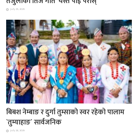
तेजुलाको तिज गीत ‘यस्तै पोई परोस्’
July 29, 2026
बिबश नेम्बाङ र दुर्गा तुम्साको स्वर रहेको पालाम
`तुम्याहाङ´ सार्वजनिक
July 28, 2026