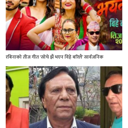
रबिनाको तीज गीत ‘सोचे झैं भएन विहे बरिलै’ सार्वजनिक