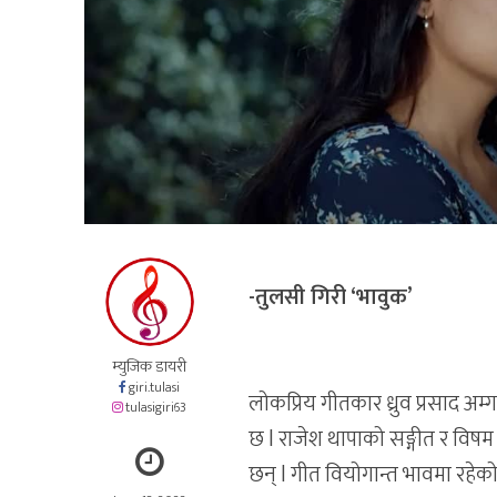
-तुलसी गिरी ‘भावुक’
म्युजिक डायरी
giri.tulasi
लोकप्रिय गीतकार ध्रुव प्रसाद 
tulasigiri63
छ l राजेश थापाको सङ्गीत र विष
छन् l गीत वियोगान्त भावमा रहेको