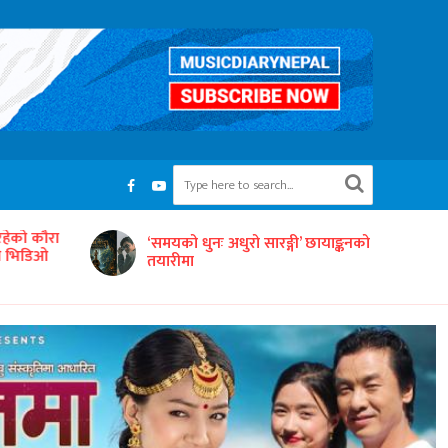
रहेको कौरा
‘समयको धुनः अधुरो सारङ्गी’ छायाङ्कनको
को भिडिओ
तयारीमा