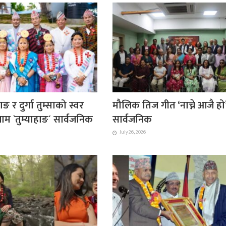
ाङ र दुर्गा तुम्साको स्वर
मौलिक तिज गीत ‘नाच्ने आजै हो
ाम `तुम्याहाङ´ सार्वजनिक
सार्वजनिक
July 26, 2026