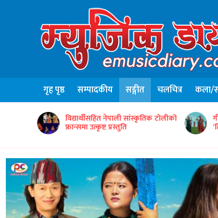
गृह पृष्ठ
सम्पादकीय
सङ्गीत
चलचित्र
कला/सा
न्टद्वारा ५०
विद्यार्थीसहित नेपाली सांस्कृतिक टोलीको
ग
फ्रान्समा उत्कृष्ट प्रस्तुति
‘