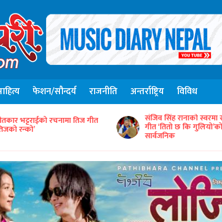
हित्य
फेशन/सौन्दर्य
राजनीति
अन्तर्राष्ट्रिय
विविध
संजिव सिंह रानाको स्वरमा 
ीतकार भट्टराईको रचनामा तिज गीत
गीत ‘तितो छ कि गुलियो’
तिजको रन्को’
सार्वजनिक