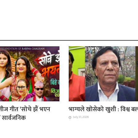
ीज गीत ‘सोचे झैं भएन
भाग्यले खोसेको खुशी : विश्व ब
ै’ सार्वजनिक
July 31, 2026