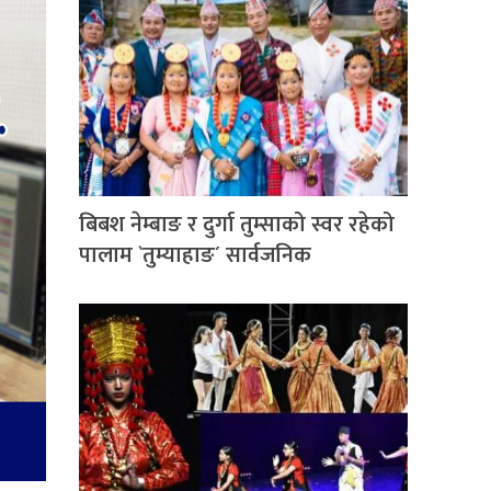
बिबश नेम्बाङ र दुर्गा तुम्साको स्वर रहेको
पालाम `तुम्याहाङ´ सार्वजनिक