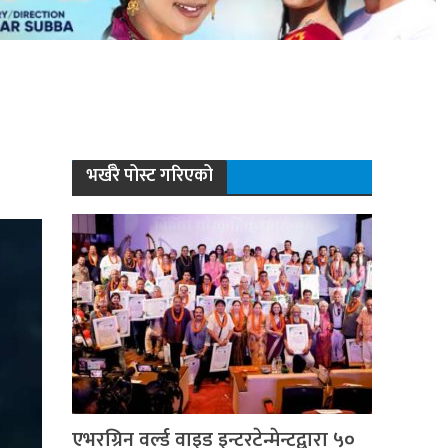
भर्खरै पोस्ट गरिएको
एभरग्रिन वर्ल्ड वाइड इन्टरटेन्मेन्टद्वारा ५०