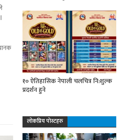
ले
l
अचानक
१० ऐतिहासिक नेपाली चलचित्र नि:शुल्क
प्रदर्शन हुने
लोकप्रिय पोस्टहरु