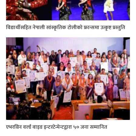
विद्यार्थीसहित नेपाली सांस्कृतिक टोलीको फ्रान्समा उत्कृष्ट प्रस्तुति
एभरग्रिन वर्ल्ड वाइड इन्टरटेन्मेन्टद्वारा ५० जना सम्मानित