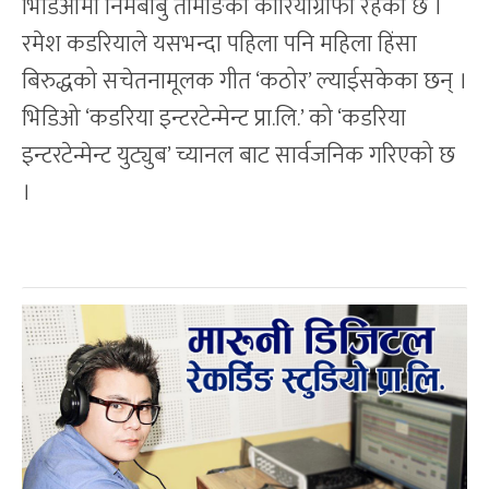
भिडिओमा निमबाबु तामाङको कोरियोग्राफी रहेको छ ।
रमेश कडरियाले यसभन्दा पहिला पनि महिला हिंसा
बिरुद्धको सचेतनामूलक गीत ‘कठोर’ ल्याईसकेका छन् ।
भिडिओ ‘कडरिया इन्टरटेन्मेन्ट प्रा.लि.’ को ‘कडरिया
इन्टरटेन्मेन्ट युट्युब’ च्यानल बाट सार्वजनिक गरिएको छ
।