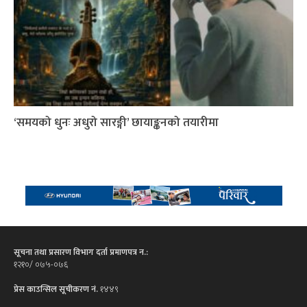
‘समयको धुनः अधुरो सारङ्गी’ छायाङ्कनको तयारीमा
सूचना तथा प्रसारण विभाग दर्ता प्रमाणपत्र न.:
१२१०/ ०७५-०७६
प्रेस काउन्सिल सूचीकरण नं.
१४४९