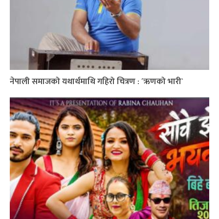
नेपाली समाजको यथार्थमाथि गहिरो चित्रण : ´ऋणको भारी`