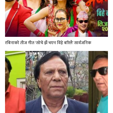
रबिनाको तीज गीत ‘सोचे झैं भएन विहे बरिलै’ सार्वजनिक