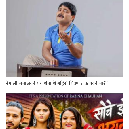
नेपाली समाजको यथार्थमाथि गहिरो चित्रण : ´ऋणको भारी`