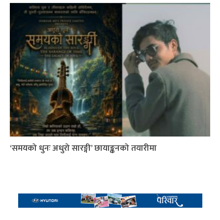
‘समयको धुनः अधुरो सारङ्गी’ छायाङ्कनको तयारीमा