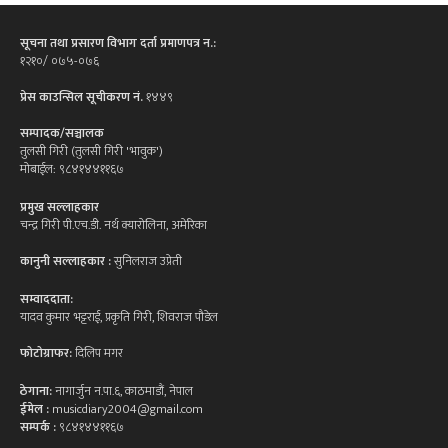
सूचना तथा प्रसारण विभाग दर्ता प्रमाणपत्र न.:
१२१०/ ०७५-०७६
प्रेस काउन्सिल सूचीकरण नं.
१४४९
सम्पादक/सञ्चालक
तुलसी गिरी (तुलसी गिरी 'भावुक')
मोबाईल: ९८४१४४११६७
प्रमुख सल्लाहकार
चन्द्र गिरी पी.एच.डी. नर्थ क्यारोलिना, अमेरिका
कानुनी सल्लाहकार :
सुनिलराज उप्रेती
सम्वाददाता:
यादव कुमार भट्टराई, प्रकृति गिरी, शिवराज पौडेल
फोटोग्राफर:
दिलिप मगर
ठेगाना:
नागार्जुन न.पा.६, काठमाडौं, नेपाल
ईमेल :
musicdiary2004@gmail.com
सम्पर्क :
९८४१४४११६७