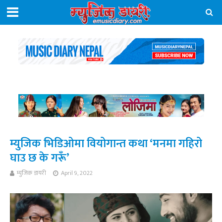
म्युजिक भिडिओमा वियोगान्त कथा ‘मनमा गहिरो
घाउ छ के गरूँ’
म्युजिक डायरी
April 9, 2022