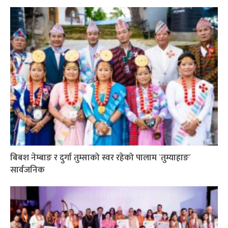
बिबश नेम्बाङ र दुर्गा तुम्साको स्वर रहेको पालाम `तुम्याहाङ´
सार्वजनिक