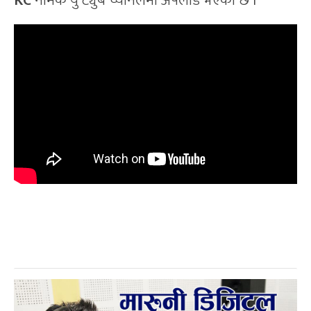
KC
नामक यु ट्युब च्यानलमा अपलोड भएको छ l