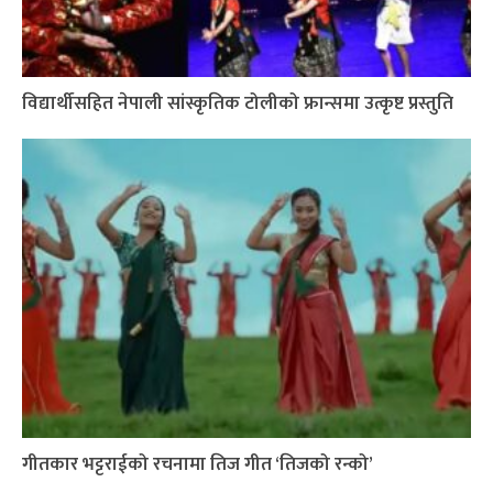
विद्यार्थीसहित नेपाली सांस्कृतिक टोलीको फ्रान्समा उत्कृष्ट प्रस्तुति
गीतकार भट्टराईको रचनामा तिज गीत ‘तिजको रन्को’