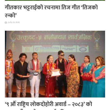
गीतकार भट्टराईको रचनामा तिज गीत ‘तिजको
रन्को’
July 23, 2026
‘९ औँ राष्ट्रिय लोकदोहोरी अवार्ड – २०८३’ को