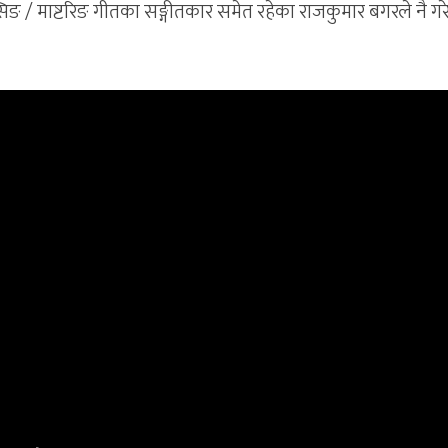
िङ / माष्टरिङ गीतका सङ्गीतकार समेत रहेका राजकुमार बगरले नै गर