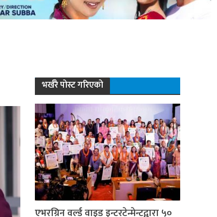
भर्खरै पोस्ट गरिएको
एभरग्रिन वर्ल्ड वाइड इन्टरटेन्मेन्टद्वारा ५०