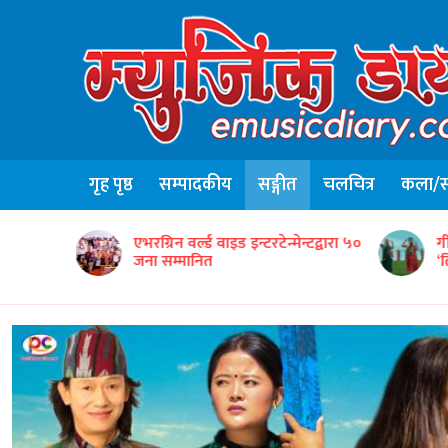
गृह पृष्ठ
सम्पादकीय
सङ्गीत
चलचित्र
कला/सा
ृतिक टोलीको
एभरग्रिन वर्ल्ड वाइड इन्टरटेन्मेन्टद्वारा ५०
ग
जना सम्मानित
‘