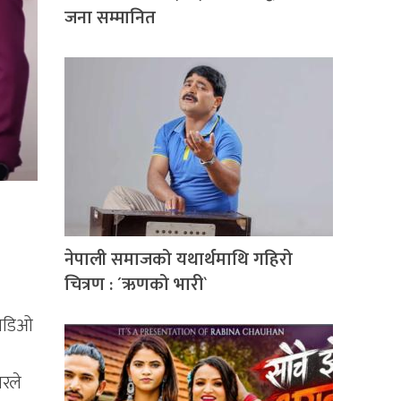
जना सम्मानित
नेपाली समाजको यथार्थमाथि गहिरो
चित्रण : ´ऋणको भारी`
 भिडिओ
ारले