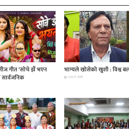
ीज गीत ‘सोचे झैं भएन
भाग्यले खोसेको खुशी : विश्व ब
ै’ सार्वजनिक
July 31, 2026