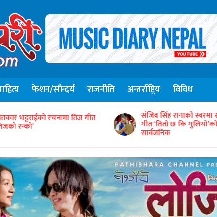
हित्य
फेशन/सौन्दर्य
राजनीति
अन्तर्राष्ट्रिय
विविध
संजिव सिंह रानाको स्वरमा 
ीतकार भट्टराईको रचनामा तिज गीत
गीत ‘तितो छ कि गुलियो’
तिजको रन्को’
सार्वजनिक