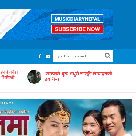
रहेको कौरा
‘समयको धुनः अधुरो सारङ्गी’ छायाङ्कनको
को भिडिओ
तयारीमा