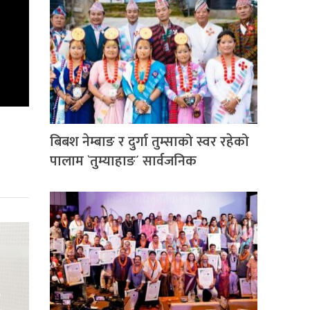
बिबश नेम्बाङ र दुर्गा तुम्साको स्वर रहेको
पालाम `तुम्याहाङ´ सार्वजनिक