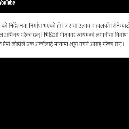
 को निर्देशनमा निर्माण भएको हो l जसमा उत्सव दाहालको सिनेम्याटो
माले अभिनय गरेका छन् l भिडिओ गीतकार स्वयमको लगानीमा निर्माण
रेमी जोडीले एक अर्कालाई मायामा शङ्का नगर्न आग्रह गरेका छन् l