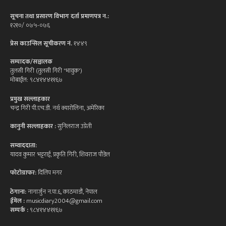
सूचना तथा प्रसारण विभाग दर्ता प्रमाणपत्र न.:
१२१०/ ०७५-०७६
प्रेस काउन्सिल सूचीकरण नं.
१४४९
सम्पादक/सञ्चालक
तुलसी गिरी (तुलसी गिरी 'भावुक')
मोबाईल: ९८४१४४११६७
प्रमुख सल्लाहकार
चन्द्र गिरी पी.एच.डी. नर्थ क्यारोलिना, अमेरिका
कानुनी सल्लाहकार :
सुनिलराज उप्रेती
सम्वाददाता:
यादव कुमार भट्टराई, प्रकृति गिरी, शिवराज पौडेल
फोटोग्राफर:
दिलिप मगर
ठेगाना:
नागार्जुन न.पा.६, काठमाडौं, नेपाल
ईमेल :
musicdiary2004@gmail.com
सम्पर्क :
९८४१४४११६७