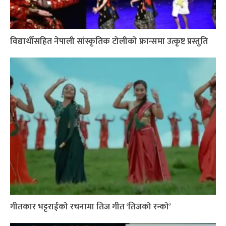
विद्यार्थीसहित नेपाली सांस्कृतिक टोलीको फ्रान्समा उत्कृष्ट प्रस्तुति
गीतकार भट्टराईको रचनामा तिज गीत ‘तिजको रन्को’