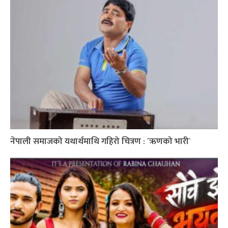
नेपाली समाजको यथार्थमाथि गहिरो चित्रण : ´ऋणको भारी`