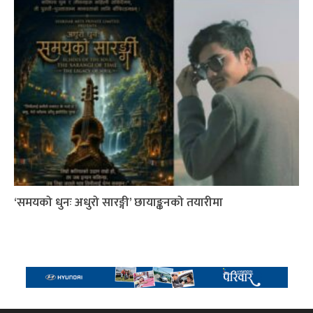
‘समयको धुनः अधुरो सारङ्गी’ छायाङ्कनको तयारीमा