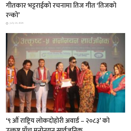
गीतकार भट्टराईको रचनामा तिज गीत ‘तिजको
रन्को’
July 23, 2026
‘९ औँ राष्ट्रिय लोकदोहोरी अवार्ड – २०८३’ को
उत्कृष्ट पाँच मनोनयन सार्वजनिक