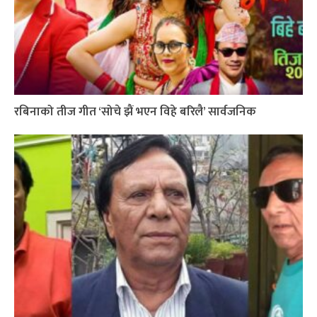
रबिनाको तीज गीत ‘सोचे झैं भएन विहे बरिलै’ सार्वजनिक