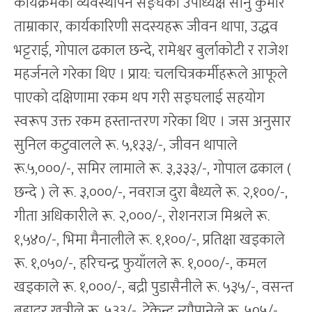
कार्यक्रमको व्यवस्थापन सङ्घका उपाध्यक्ष सानु कुमार
ताम्राकार, कार्यकारिणी सदस्यहरू जीवन थापा, उद्धव
भट्टराई, गोपाल ढकाल छन्दे, रामेश्वर बुर्लाकोटी र राजेश
महर्जनले गरेका थिए । प्राय: चलचित्रकर्मीहरूले आफूले
पाएको दक्षिणामा रकम थप गरी सङ्घलाई सहयोग
स्वरूप उक्त रकम हस्तान्तरण गरेका थिए । जस अनुसार
सुनिल कटुवालले रू. ५,१३३/-, जीवन थापाले
रू.५,०००/-, समिर लामाले रू. ३,३३३/-, गोपाल ढकाल (
छन्दे ) ले रू. ३,०००/-, नवराज दुरा बैध्यले रू. २,१००/-,
गीता अधिकारीले रू. २,०००/-, रोशनराज मिश्रले रू.
१,५४०/-, भिमा मैनालीले रू. १,१००/-, प्रतिक्षा खड्काले
रू. १,०५०/-, हरिचन्द्र फुयाँलले रू. १,०००/-, कमल
खड्काले रू. १,०००/-, बद्री पुडासैनीले रू. ५३५/-, वसन्त
बहादुर खत्रीले रू. ५३३/-, टेकेन्द्र न्यौपानेले रू. ५०५/-,