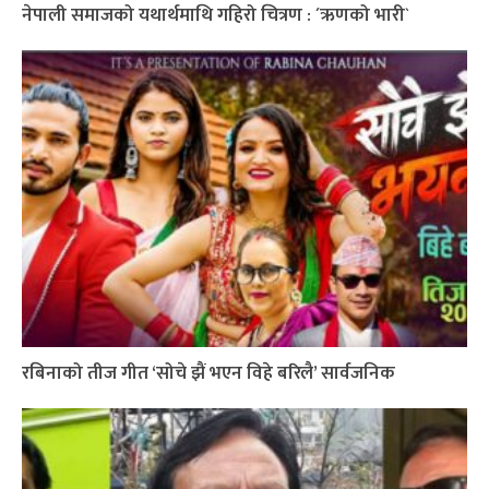
नेपाली समाजको यथार्थमाथि गहिरो चित्रण : ´ऋणको भारी`
रबिनाको तीज गीत ‘सोचे झैं भएन विहे बरिलै’ सार्वजनिक