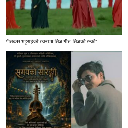
गीतकार भट्टराईको रचनामा तिज गीत ‘तिजको रन्को’