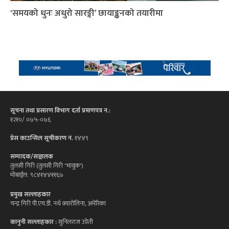
‘समयको धुनः अधुरो सारङ्गी’ छायाङ्कनको तयारीमा
सूचना तथा प्रसारण विभाग दर्ता प्रमाणपत्र न.:
१२१०/ ०७५-०७६
प्रेस काउन्सिल सूचीकरण नं.
१४४९
सम्पादक/सञ्चालक
तुलसी गिरी (तुलसी गिरी 'भावुक')
मोबाईल: ९८४१४४११६७
प्रमुख सल्लाहकार
चन्द्र गिरी पी.एच.डी. नर्थ क्यारोलिना, अमेरिका
कानुनी सल्लाहकार :
सुनिलराज उप्रेती