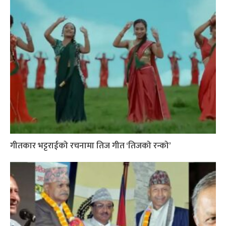
गीतकार भट्टराईको रचनामा तिज गीत ‘तिजको रन्को’