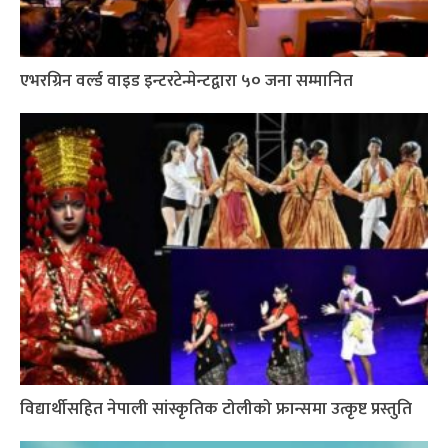
एभरग्रिन वर्ल्ड वाइड इन्टरटेन्मेन्टद्वारा ५० जना सम्मानित
विद्यार्थीसहित नेपाली सांस्कृतिक टोलीको फ्रान्समा उत्कृष्ट प्रस्तुति