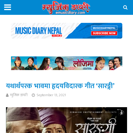
यथार्थपरक भावमा हृदयविदारक गीत ‘सारङ्गी’
म्युजिक डायरी
September 13, 2021