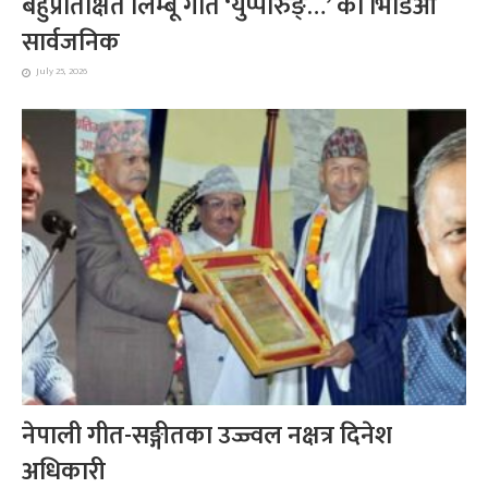
बहुप्रतिक्षित लिम्बू गीत ‘युप्पारुङ्…’ को भिडिओ
सार्वजनिक
July 25, 2026
नेपाली गीत-सङ्गीतका उज्ज्वल नक्षत्र दिनेश
अधिकारी