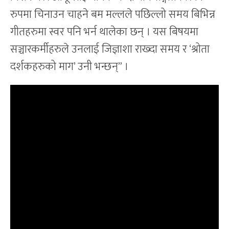
रुपमा चिनाउन चाहने बम मल्लले पछिल्लो समय बिभिन्न
गीतहरुमा स्वर पनि भर्न थालेका छन् । यस बिषयमा
सञ्चारकर्मीहरुले उनलाई जिज्ञाशा राख्दा समय र ‘श्रोता
दर्शकहरुको माग’ उनी भन्छन्” ।