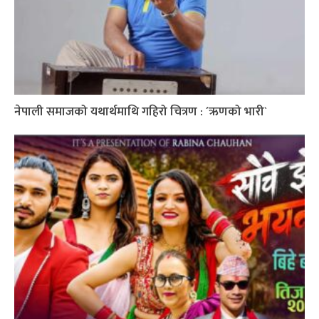
नेपाली समाजको यथार्थमाथि गहिरो चित्रण : ´ऋणको भारी`