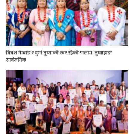
बिबश नेम्बाङ र दुर्गा तुम्साको स्वर रहेको पालाम `तुम्याहाङ´
सार्वजनिक