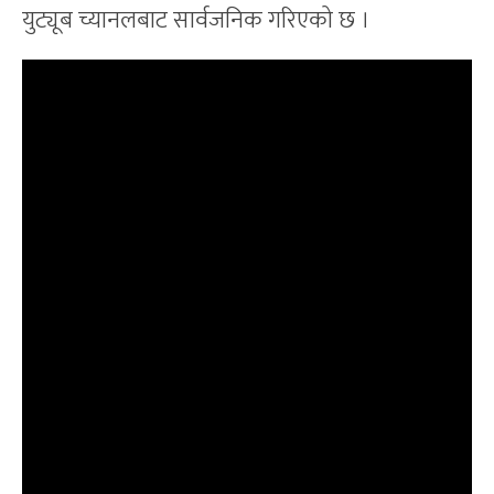
युट्यूब च्यानलबाट सार्वजनिक गरिएको छ ।