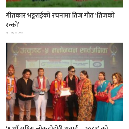
गीतकार भट्टराईको रचनामा तिज गीत ‘तिजको
रन्को’
July 23, 2026
‘९ औँ राष्ट्रिय लोकदोहोरी अवार्ड – २०८३’ को