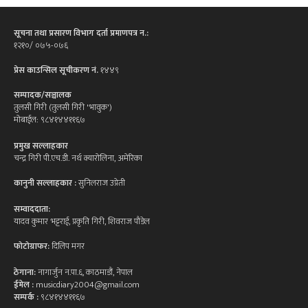
सूचना तथा प्रसारण विभाग दर्ता प्रमाणपत्र न.:
१२१०/ ०७५-०७६
प्रेस काउन्सिल सूचीकरण नं.
१४४९
सम्पादक/सञ्चालक
तुलसी गिरी (तुलसी गिरी 'भावुक')
मोबाईल: ९८४१४४११६७
प्रमुख सल्लाहकार
चन्द्र गिरी पी.एच.डी. नर्थ क्यारोलिना, अमेरिका
कानुनी सल्लाहकार :
सुनिलराज उप्रेती
सम्वाददाता:
यादव कुमार भट्टराई, प्रकृति गिरी, शिवराज पौडेल
फोटोग्राफर:
दिलिप मगर
ठेगाना:
नागार्जुन न.पा.६, काठमाडौं, नेपाल
ईमेल :
musicdiary2004@gmail.com
सम्पर्क :
९८४१४४११६७