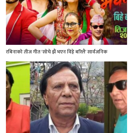
रबिनाको तीज गीत ‘सोचे झैं भएन विहे बरिलै’ सार्वजनिक