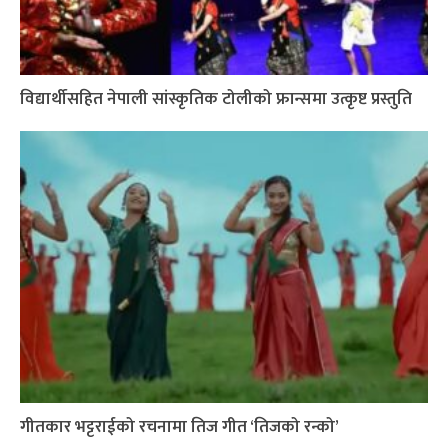
विद्यार्थीसहित नेपाली सांस्कृतिक टोलीको फ्रान्समा उत्कृष्ट प्रस्तुति
गीतकार भट्टराईको रचनामा तिज गीत ‘तिजको रन्को’