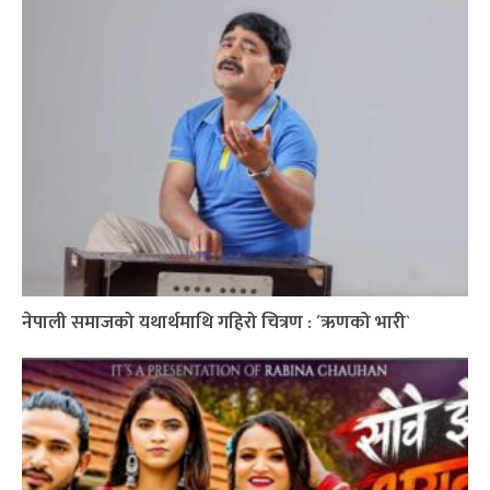
नेपाली समाजको यथार्थमाथि गहिरो चित्रण : ´ऋणको भारी`