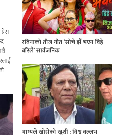
प्रेस
्द
रबिनाको तीज गीत ‘सोचे झैं भएन विहे
बरिलै’ सार्वजनिक
ाथै
ारलाई
को
भाग्यले खोसेको खुशी : विश्व बल्लभ