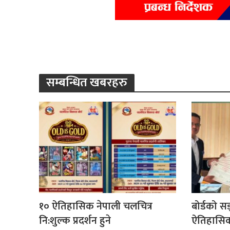
सम्बन्धित खबरहरु
१० ऐतिहासिक नेपाली चलचित्र
बोर्डको स
नि:शुल्क प्रदर्शन हुने
ऐतिहासिक