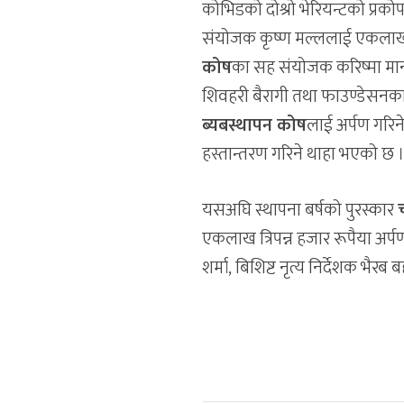
कोभिडको दोश्रो भेरियन्टको प्र
संयोजक कृष्ण मल्ललाई एकलाख द
कोष
का सह संयोजक करिष्मा मानन
शिवहरी बैरागी तथा फाउण्डेसनक
ब्यबस्थापन कोष
लाई अर्पण गरि
हस्तान्तरण गरिने थाहा भएको छ 
यसअघि स्थापना बर्षको पुरस्कार
एकलाख त्रिपन्न हजार रूपैया अर्प
शर्मा, बिशिष्ट नृत्य निर्देशक भै