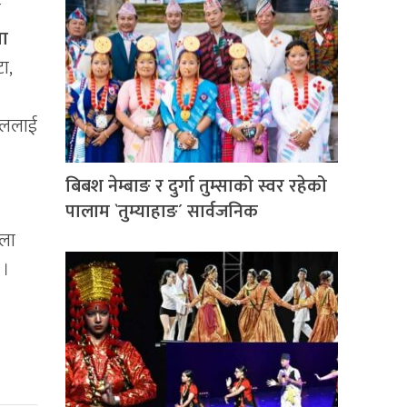
ा
ता
ा,
हाललाई
बिबश नेम्बाङ र दुर्गा तुम्साको स्वर रहेको
पालाम `तुम्याहाङ´ सार्वजनिक
तला
 ।