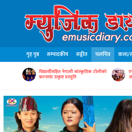
गृह पृष्ठ
सम्पादकीय
सङ्गीत
चलचित्र
कला/सा
ृतिक टोलीको
एभरग्रिन वर्ल्ड वाइड इन्टरटेन्मेन्टद्वारा ५०
ग
जना सम्मानित
‘