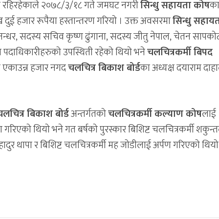
कोप रहिरहेकाले २०७८/३/१८ गते जमघट नगरी
सिन्धु सहायता कोष
क
ुई हजार रूपैया हस्तान्तरण गरियो । उक्त अवसरमा
सिन्धु सहाय
्धर, सदस्य सचिव कृष्ण ढुंगाना, सदस्य जीतु नेपाल, चेतन सापकोट
ा पदाधिकारीहरुको उपस्थिती रहेको थियो भने
चलचित्रकर्मी बिपद
ने एकाउन्न हजार नगद
चलचित्र बिकाश बोर्ड
का अध्यक्ष दयाराम दा
।
चलचित्र बिकाश बोर्ड
अन्तर्गतको
चलचित्रकर्मी कल्याण कोष
लाई
ण गरिएको थियो भने गत बर्षको पुरस्कार बिशिष्ट चलचित्रकर्मी शकुन्
रब बहादुर थापा र बिशिष्ट चलचित्रकर्मी मह जोडीलाई अर्पण गरिएको थियो