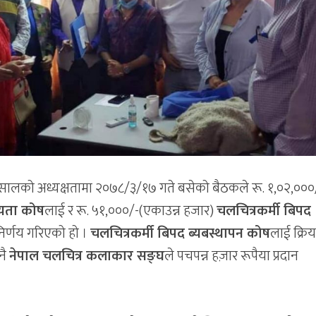
भुसालको अध्यक्षतामा २०७८/३/१७ गते बसेको बैठकले रू. १,०२,०००
ायता कोष
लाई र रू. ५१,०००/-(एकाउन्न हजार)
चलचित्रकर्मी बिपद
 निर्णय गरिएको हो ।
चलचित्रकर्मी बिपद ब्यबस्थापन कोष
लाई क्रि
नै
नेपाल चलचित्र कलाकार सङ्घ
ले पचपन्न हज़ार रूपैया प्रदान