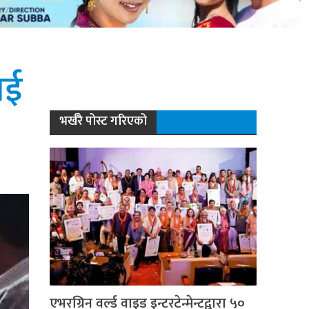
ाई
भर्खरै पोस्ट गरिएको
एभरग्रिन वर्ल्ड वाइड इन्टरटेन्मेन्टद्वारा ५०