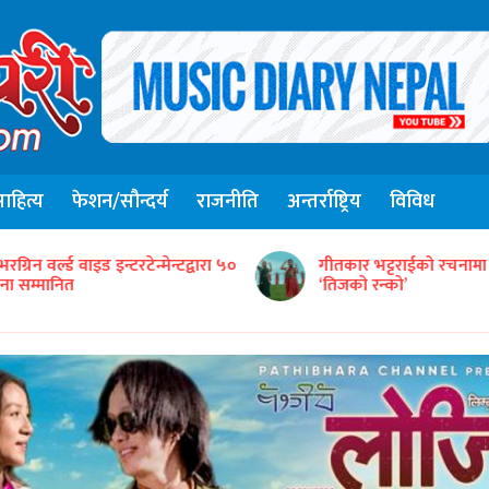
हित्य
फेशन/सौन्दर्य
राजनीति
अन्तर्राष्ट्रिय
विविध
संजिव सिंह रानाको स्वरमा 
ीतकार भट्टराईको रचनामा तिज गीत
गीत ‘तितो छ कि गुलियो’
तिजको रन्को’
सार्वजनिक