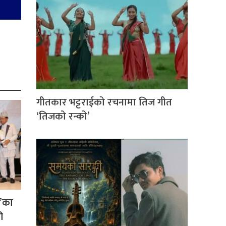
गीतकार भट्टराईको रचनामा तिज गीत
‘तिजको रन्को’
ल’का
ी