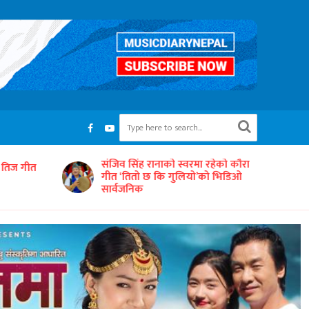
रहेको कौरा
‘समयको धुनः अधुरो सारङ्गी’ छायाङ्कनको
को भिडिओ
तयारीमा