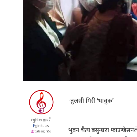
-तुलसी गिरी ‘भावुक’
म्युजिक डायरी
giri.tulasi
भुवन चैत्य बसुन्धरा फाउण्डेसन
ल
tulasigiri63