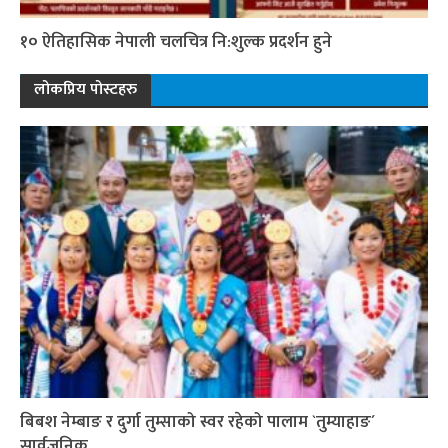
१० ऐतिहासिक नेपाली चलचित्र नि:शुल्क प्रदर्शन हुने
लोकप्रिय पोस्टहरु
बिबश नेम्बाङ र दुर्गा तुम्साको स्वर रहेको पालाम `तुम्याहाङ´
सार्वजनिक