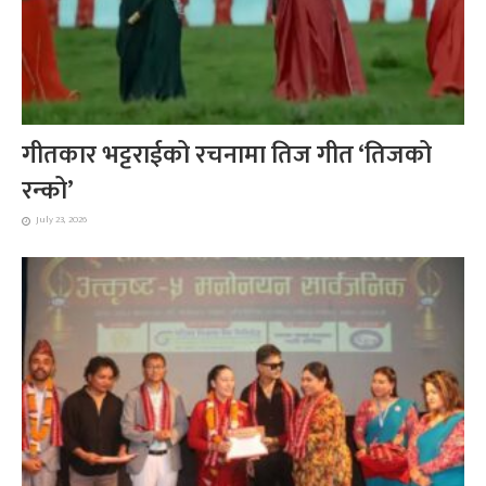
गीतकार भट्टराईको रचनामा तिज गीत ‘तिजको
रन्को’
July 23, 2026