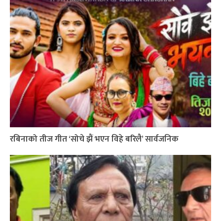
रबिनाको तीज गीत ‘सोचे झैं भएन विहे बरिलै’ सार्वजनिक