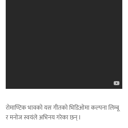
रोमाण्टिक भावको यस गीतको भिडिओमा कल्पना लिम्बू
र मनोज स्वयंले अभिनय गरेका छन् l