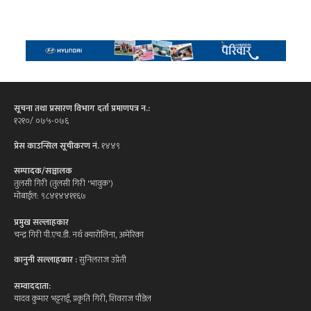
सूचना तथा प्रसारण विभाग दर्ता प्रमाणपत्र न.:
१२१०/ ०७५-०७६
प्रेस काउन्सिल सूचीकरण नं.
१४४९
सम्पादक/सञ्चालक
तुलसी गिरी (तुलसी गिरी 'भावुक')
मोबाईल: ९८४१४४११६७
प्रमुख सल्लाहकार
चन्द्र गिरी पी.एच.डी. नर्थ क्यारोलिना, अमेरिका
कानुनी सल्लाहकार :
सुनिलराज उप्रेती
सम्वाददाता:
यादव कुमार भट्टराई, प्रकृति गिरी, शिवराज पौडेल