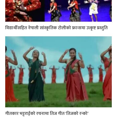
विद्यार्थीसहित नेपाली सांस्कृतिक टोलीको फ्रान्समा उत्कृष्ट प्रस्तुति
गीतकार भट्टराईको रचनामा तिज गीत ‘तिजको रन्को’