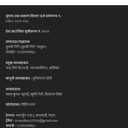
सूचना तथा प्रसारण विभाग दर्ता प्रमाणपत्र न.:
१२१०/ ०७५-०७६
प्रेस काउन्सिल सूचीकरण नं.
१४४९
सम्पादक/सञ्चालक
तुलसी गिरी (तुलसी गिरी 'भावुक')
मोबाईल: ९८४१४४११६७
प्रमुख सल्लाहकार
चन्द्र गिरी पी.एच.डी. नर्थ क्यारोलिना, अमेरिका
कानुनी सल्लाहकार :
सुनिलराज उप्रेती
सम्वाददाता:
यादव कुमार भट्टराई, प्रकृति गिरी, शिवराज पौडेल
फोटोग्राफर:
दिलिप मगर
ठेगाना:
नागार्जुन न.पा.६, काठमाडौं, नेपाल
ईमेल :
musicdiary2004@gmail.com
सम्पर्क :
९८४१४४११६७