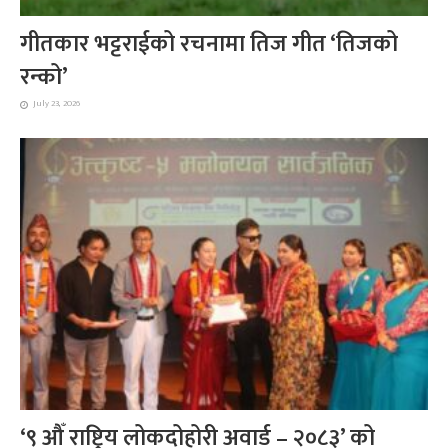
गीतकार भट्टराईको रचनामा तिज गीत ‘तिजको
रन्को’
July 23, 2026
‘९ औँ राष्ट्रिय लोकदोहोरी अवार्ड – २०८३’ को