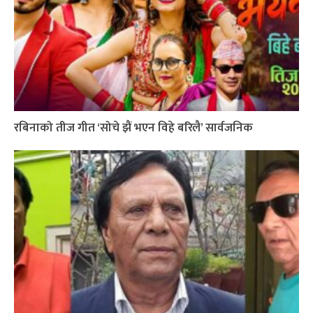
रबिनाको तीज गीत ‘सोचे झैं भएन विहे बरिलै’ सार्वजनिक