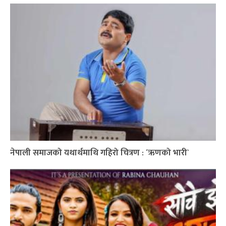
नेपाली समाजको यथार्थमाथि गहिरो चित्रण : ´ऋणको भारी`