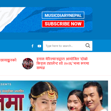
त ‘दोस्रो
ईश्वरी बरालको नयाँ गीत ‘दही दिन्छु मोही
भव्य रूपमा
दिन्छु’ को भिडिओ सार्वजनिक