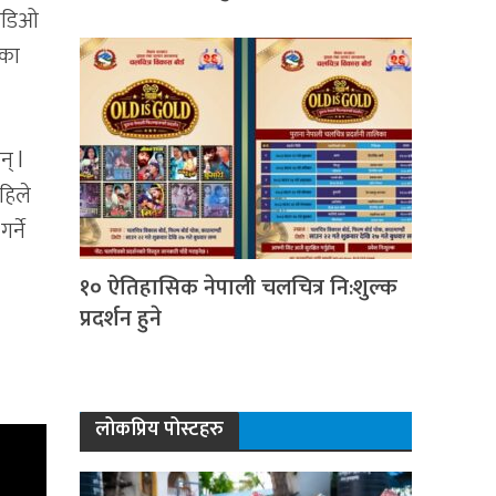
भिडिओ
नका
न् l
हिले
र्ने
१० ऐतिहासिक नेपाली चलचित्र नि:शुल्क
प्रदर्शन हुने
लोकप्रिय पोस्टहरु