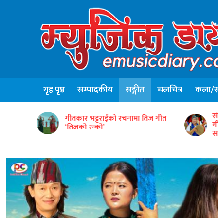
गृह पृष्ठ
सम्पादकीय
सङ्गीत
चलचित्र
कला/सा
संजिव सिंह रानाको स्वरमा रहेको कौरा
िज गीत
‘
गीत ‘तितो छ कि गुलियो’को भिडिओ
त
सार्वजनिक