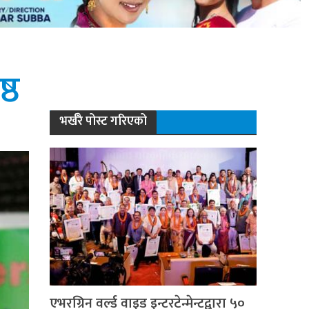
्ठ
भर्खरै पोस्ट गरिएको
एभरग्रिन वर्ल्ड वाइड इन्टरटेन्मेन्टद्वारा ५०