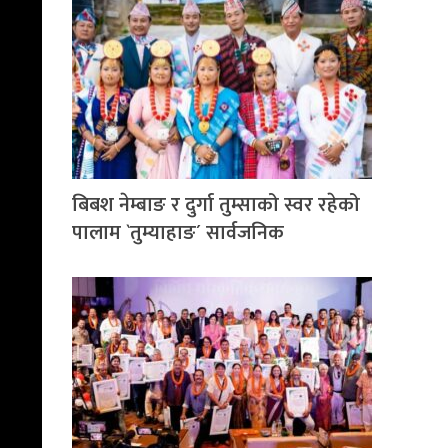
बिबश नेम्बाङ र दुर्गा तुम्साको स्वर रहेको
पालाम `तुम्याहाङ´ सार्वजनिक