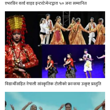
एभरग्रिन वर्ल्ड वाइड इन्टरटेन्मेन्टद्वारा ५० जना सम्मानित
विद्यार्थीसहित नेपाली सांस्कृतिक टोलीको फ्रान्समा उत्कृष्ट प्रस्तुति