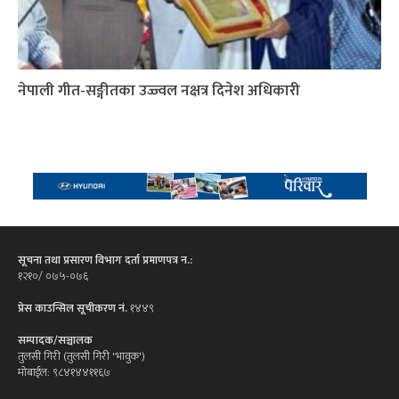
नेपाली गीत-सङ्गीतका उज्ज्वल नक्षत्र दिनेश अधिकारी
सूचना तथा प्रसारण विभाग दर्ता प्रमाणपत्र न.:
१२१०/ ०७५-०७६
प्रेस काउन्सिल सूचीकरण नं.
१४४९
सम्पादक/सञ्चालक
तुलसी गिरी (तुलसी गिरी 'भावुक')
मोबाईल: ९८४१४४११६७