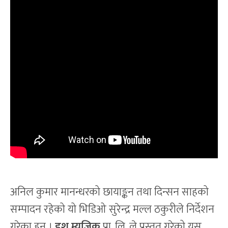
अनिल कुमार मानन्धरको छायाङ्कन तथा दिन्सन साहको
सम्पादन रहेको यो भिडिओ सुरेन्द्र मल्ल ठकुरीले निर्देशन
गरेका हुन् ।
डश म्युजिक
प्रा. लि. ले प्रस्तुत गरेको यस