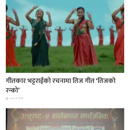
गीतकार भट्टराईको रचनामा तिज गीत ‘तिजको
रन्को’
July 23, 2026