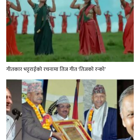
गीतकार भट्टराईको रचनामा तिज गीत ‘तिजको रन्को’