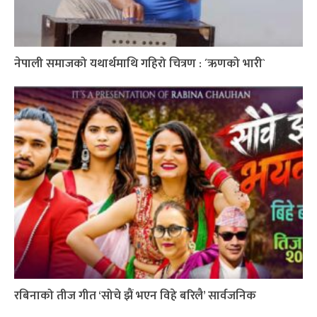
नेपाली समाजको यथार्थमाथि गहिरो चित्रण : ´ऋणको भारी`
रबिनाको तीज गीत ‘सोचे झैं भएन विहे बरिलै’ सार्वजनिक