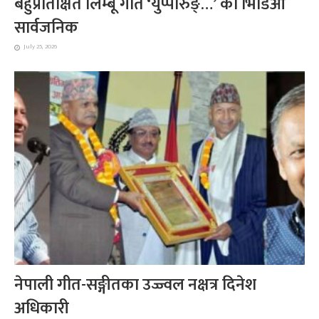
बहुप्रतिक्षित लिम्बू गीत ‘युप्पारुङ्…’ को भिडिओ
सार्वजनिक
July 25, 2026
नेपाली गीत-सङ्गीतका उज्ज्वल नक्षत्र दिनेश
अधिकारी