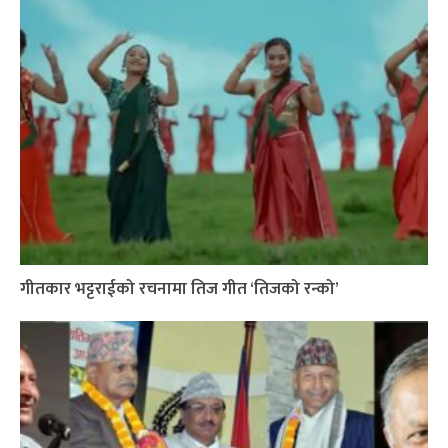
गीतकार भट्टराईको रचनामा तिज गीत ‘तिजको रन्को’