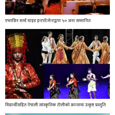
एभरग्रिन वर्ल्ड वाइड इन्टरटेन्मेन्टद्वारा ५० जना सम्मानित
विद्यार्थीसहित नेपाली सांस्कृतिक टोलीको फ्रान्समा उत्कृष्ट प्रस्तुति