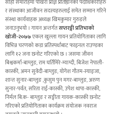
सोही समारोहमा पोखरा प्राज्ञ प्रतिष्ठानका पदाधिकारीहरु
र संस्थाका आजीवन सदस्यहरुलाई समेत सम्मान गरिने
संस्था कार्यवाहक अध्यक्ष खिमकुमार गुरुङले
जनाउनुभयो । गायन अन्तर्गत
सप्तरङ्गी प्रतिभाको
खोजी-२०७७
एकल खुल्ला गायन‌ प्रतियोगिताका लागि
विभिन्न चरणको कडा प्रतिस्पर्धाबाट फाइन‌ल राउण्डका
लागि १२ जना छनोट गरिएको छ ।‌ जसमा जीवन
बिश्वकर्मा-बाग्लुङ, राम घर्तिमिरे-म्याग्दी, बिजेश नेपाली-
कास्की, अमन सुवेदी-बाग्लुङ, योगेश गौतम-स्याङ्जा,
शान्त सुनार-बाग्लुङ ,कुसुम पुन मगर-बाग्लुङ, अरुण
सुनार-पर्वत, सरिता राई-कास्की, उपेश थापा-कास्की,
निर्मल बि.क- बाग्लुङ र सङ्गीता गायक-कास्की छनोट
गरिएको प्रतियोगिताका कार्यक्रम संयोजक नवराज