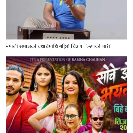
नेपाली समाजको यथार्थमाथि गहिरो चित्रण : ´ऋणको भारी`