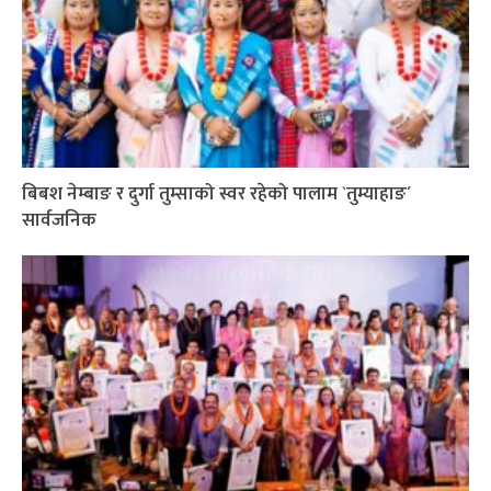
बिबश नेम्बाङ र दुर्गा तुम्साको स्वर रहेको पालाम `तुम्याहाङ´
सार्वजनिक