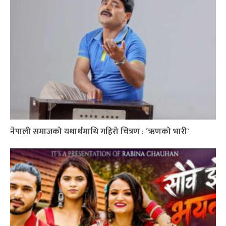
नेपाली समाजको यथार्थमाथि गहिरो चित्रण : ´ऋणको भारी`