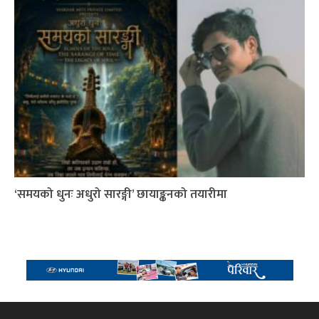
‘समयको धुनः अधुरो सारङ्गी’ छायाङ्कनको तयारीमा