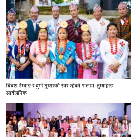
बिबश नेम्बाङ र दुर्गा तुम्साको स्वर रहेको पालाम `तुम्याहाङ´
सार्वजनिक