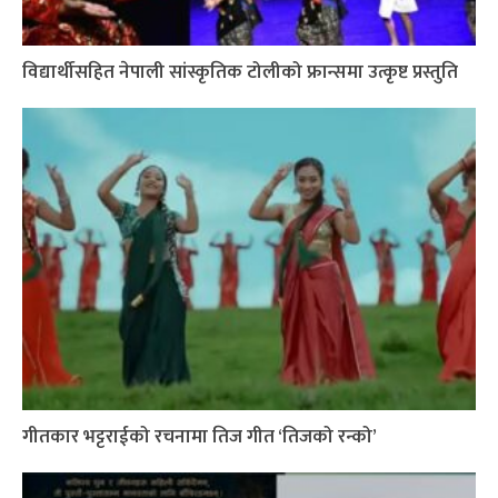
विद्यार्थीसहित नेपाली सांस्कृतिक टोलीको फ्रान्समा उत्कृष्ट प्रस्तुति
गीतकार भट्टराईको रचनामा तिज गीत ‘तिजको रन्को’