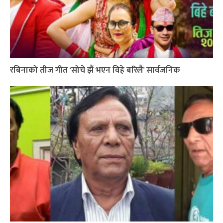
रबिनाको तीज गीत ‘सोचे झैं भएन विहे बरिलै’ सार्वजनिक