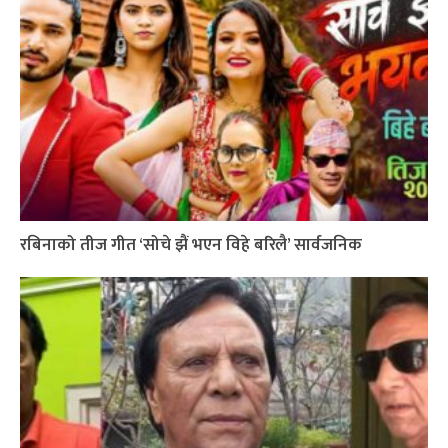
रबिनाको तीज गीत ‘सोचे झैं भएन विहे बरिलै’ सार्वजनिक