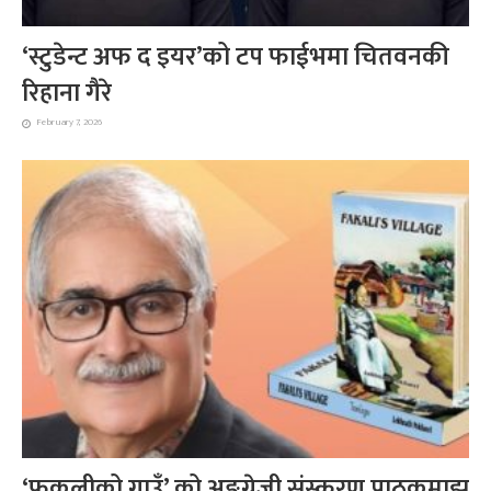
‘स्टुडेन्ट अफ द इयर’को टप फाईभमा चितवनकी
रिहाना गैरे
February 7, 2026
‘फकलीको गाउँ’ को अङ्ग्रेजी संस्करण पाठकमाझ