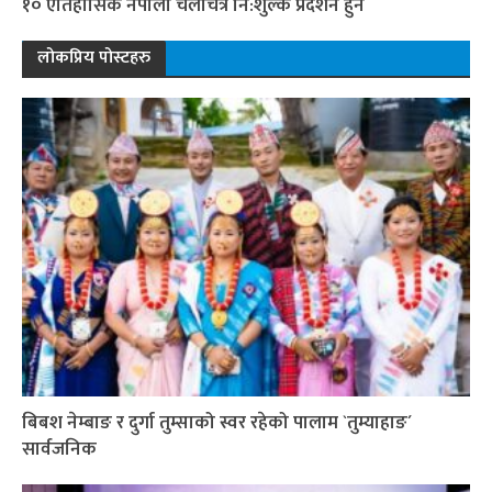
१० ऐतिहासिक नेपाली चलचित्र नि:शुल्क प्रदर्शन हुने
लोकप्रिय पोस्टहरु
बिबश नेम्बाङ र दुर्गा तुम्साको स्वर रहेको पालाम `तुम्याहाङ´
सार्वजनिक