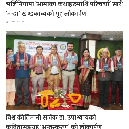
भर्जिनियामा `आमाका कथाहरुमाथि परिचर्चा´ साथै
`नन्दा´ खण्डकाव्यको गृह लोकार्पण
June 17, 2026
विश्व कीर्तिमानी सर्जक डा. उपाध्यायको
कवितासङ्ग्रह ‘अन्तस्करण’ को लोकार्पण