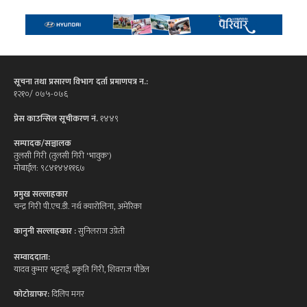
सूचना तथा प्रसारण विभाग दर्ता प्रमाणपत्र न.:
१२१०/ ०७५-०७६
प्रेस काउन्सिल सूचीकरण नं.
१४४९
सम्पादक/सञ्चालक
तुलसी गिरी (तुलसी गिरी 'भावुक')
मोबाईल: ९८४१४४११६७
प्रमुख सल्लाहकार
चन्द्र गिरी पी.एच.डी. नर्थ क्यारोलिना, अमेरिका
कानुनी सल्लाहकार :
सुनिलराज उप्रेती
सम्वाददाता:
यादव कुमार भट्टराई, प्रकृति गिरी, शिवराज पौडेल
फोटोग्राफर:
दिलिप मगर