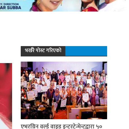
भर्खरै पोस्ट गरिएको
एभरग्रिन वर्ल्ड वाइड इन्टरटेन्मेन्टद्वारा ५०