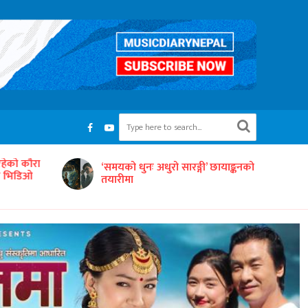
रहेको कौरा
‘समयको धुनः अधुरो सारङ्गी’ छायाङ्कनको
को भिडिओ
तयारीमा