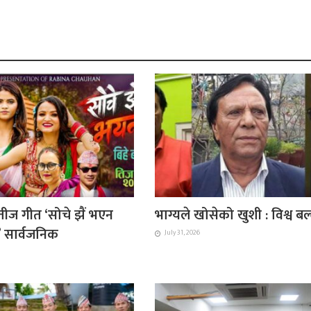
ीज गीत ‘सोचे झैं भएन
भाग्यले खोसेको खुशी : विश्व ब
ै’ सार्वजनिक
July 31, 2026