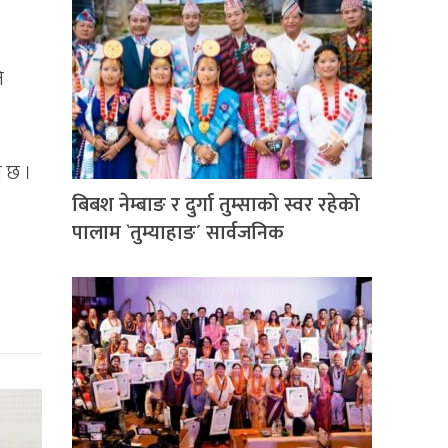
ि
न छ ।
बिबश नेम्बाङ र दुर्गा तुम्साको स्वर रहेको
पालाम `तुम्याहाङ´ सार्वजनिक