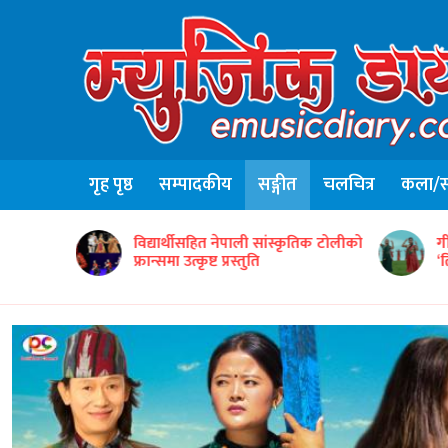
गृह पृष्ठ
सम्पादकीय
सङ्गीत
चलचित्र
कला/सा
न्टद्वारा ५०
विद्यार्थीसहित नेपाली सांस्कृतिक टोलीको
ग
फ्रान्समा उत्कृष्ट प्रस्तुति
‘