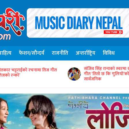
हित्य
फेशन/सौन्दर्य
राजनीति
अन्तर्राष्ट्रिय
विविध
संजिव सिंह रानाको स्वरमा 
ीतकार भट्टराईको रचनामा तिज गीत
गीत ‘तितो छ कि गुलियो’
तिजको रन्को’
सार्वजनिक