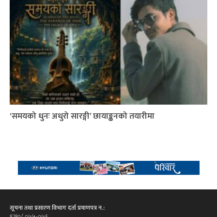
‘समयको धुनः अधुरो सारङ्गी’ छायाङ्कनको तयारीमा
सूचना तथा प्रसारण विभाग दर्ता प्रमाणपत्र न.:
१२१०/ ०७५-०७६