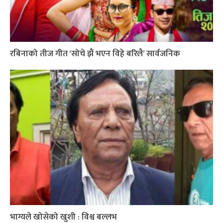
रबिनाको तीज गीत ‘सोचे झैं भएन विहे बरिलै’ सार्वजनिक
भाग्यले खोसेको खुशी : विश्व बल्लभ