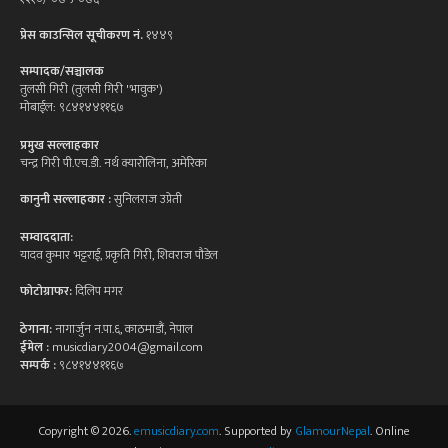
प्रेस काउन्सिल सूचीकरण नं.
१४४९
सम्पादक/सञ्चालक
तुलसी गिरी (तुलसी गिरी 'भावुक')
मोबाईल: ९८४१४४११६७
प्रमुख सल्लाहकार
चन्द्र गिरी पी.एच.डी. नर्थ क्यारोलिना, अमेरिका
कानुनी सल्लाहकार :
सुनिलराज उप्रेती
सम्वाददाता:
यादव कुमार भट्टराई, प्रकृति गिरी, शिवराज पौडेल
फोटोग्राफर:
दिलिप मगर
ठेगाना:
नागार्जुन न.पा.६, काठमाडौं, नेपाल
ईमेल :
musicdiary2004@gmail.com
सम्पर्क :
९८४१४४११६७
Copyright © 2026.
emusicdiary.com
. Supported by
GlamourNepal
. Online