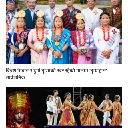
बिबश नेम्बाङ र दुर्गा तुम्साको स्वर रहेको पालाम `तुम्याहाङ´
सार्वजनिक