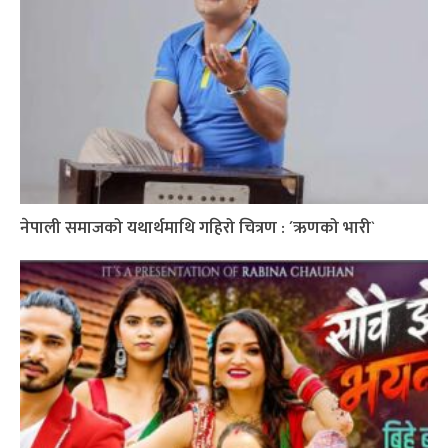
नेपाली समाजको यथार्थमाथि गहिरो चित्रण : ´ऋणको भारी`