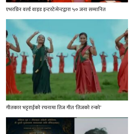
एभरग्रिन वर्ल्ड वाइड इन्टरटेन्मेन्टद्वारा ५० जना सम्मानित
गीतकार भट्टराईको रचनामा तिज गीत ‘तिजको रन्को’