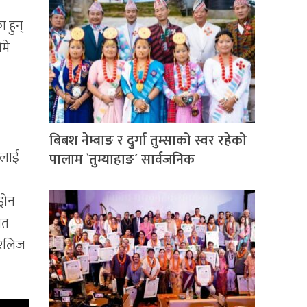
 हुन्
ोमे
बिबश नेम्बाङ र दुर्गा तुम्साको स्वर रहेको
नलाई
पालाम `तुम्याहाङ´ सार्वजनिक
्रोन
ीत
 रिलिज