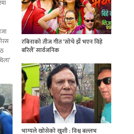
रमा
िजा
 कोरस
रबिनाको तीज गीत ‘सोचे झैं भएन विहे
बरिलै’ सार्वजनिक
ैठ
थिला’
भाग्यले खोसेको खुशी : विश्व बल्लभ