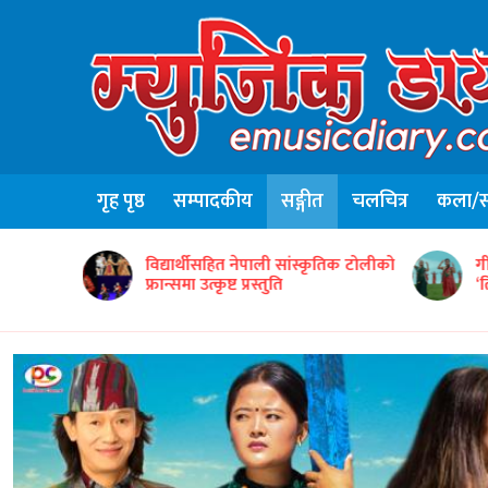
गृह पृष्ठ
सम्पादकीय
सङ्गीत
चलचित्र
कला/सा
न्टद्वारा ५०
विद्यार्थीसहित नेपाली सांस्कृतिक टोलीको
ग
फ्रान्समा उत्कृष्ट प्रस्तुति
‘