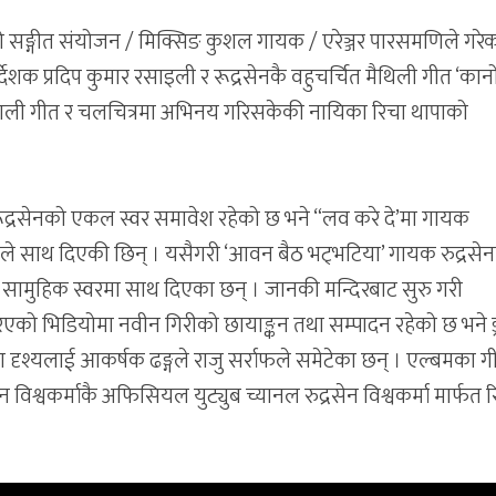
को सङ्गीत संयोजन / मिक्सिङ कुशल गायक / एरेञ्जर पारसमणिले गरेका
िर्देशक प्रदिप कुमार रसाइली र रूद्रसेनकै वहुचर्चित मैथिली गीत ‘कान
ेपाली गीत र चलचित्रमा अभिनय गरिसकेकी नायिका रिचा थापाको
द्रसेनको एकल स्वर समावेश रहेको छ भने “लव करे दे’मा गायक
ीले साथ दिएकी छिन् । यसैगरी ‘आवन बैठ भट्भटिया’ गायक रुद्रसे
ामुहिक स्वरमा साथ दिएका छन् । जानकी मन्दिरबाट सुरु गरी
िएको भिडियोमा नवीन गिरीको छायाङ्कन तथा सम्पादन रहेको छ भने ड
ा दृश्यलाई आकर्षक ढङ्गले राजु सर्राफले समेटेका छन् । एल्बमका ग
 विश्वकर्माकै अफिसियल युट्युब च्यानल रुद्रसेन विश्वकर्मा मार्फत