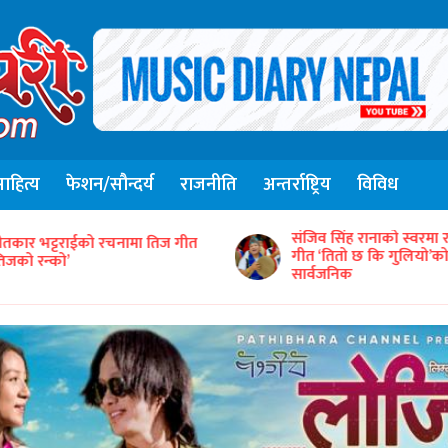
हित्य
फेशन/सौन्दर्य
राजनीति
अन्तर्राष्ट्रिय
विविध
संजिव सिंह रानाको स्वरमा 
ीतकार भट्टराईको रचनामा तिज गीत
गीत ‘तितो छ कि गुलियो’
तिजको रन्को’
सार्वजनिक