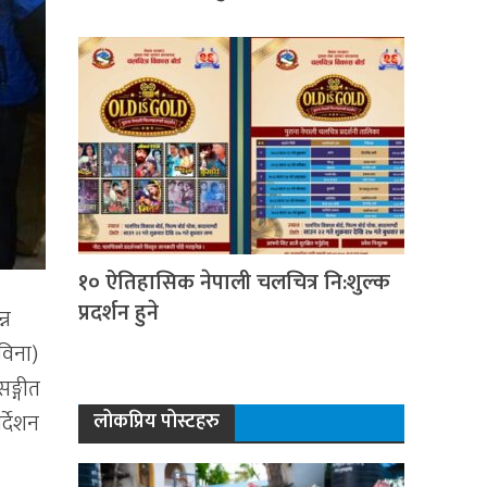
१० ऐतिहासिक नेपाली चलचित्र नि:शुल्क
प्रदर्शन हुने
्न
सविना)
सङ्गीत
लोकप्रिय पोस्टहरु
र्देशन