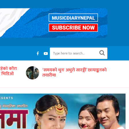
रहेको कौरा
‘समयको धुनः अधुरो सारङ्गी’ छायाङ्कनको
को भिडिओ
तयारीमा