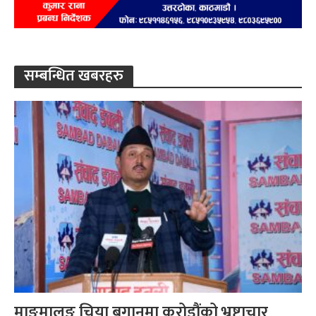
सम्बन्धित खबरहरु
माङमालुङ चिया बगानमा करोडौंको भ्रष्टाचार