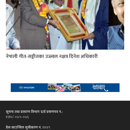
नेपाली गीत-सङ्गीतका उज्ज्वल नक्षत्र दिनेश अधिकारी
सूचना तथा प्रसारण विभाग दर्ता प्रमाणपत्र न.:
१२१०/ ०७५-०७६
प्रेस काउन्सिल सूचीकरण नं.
१४४९