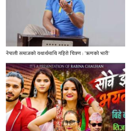
नेपाली समाजको यथार्थमाथि गहिरो चित्रण : ´ऋणको भारी`