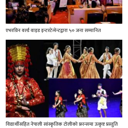
एभरग्रिन वर्ल्ड वाइड इन्टरटेन्मेन्टद्वारा ५० जना सम्मानित
विद्यार्थीसहित नेपाली सांस्कृतिक टोलीको फ्रान्समा उत्कृष्ट प्रस्तुति