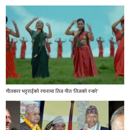
गीतकार भट्टराईको रचनामा तिज गीत ‘तिजको रन्को’