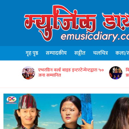
गृह पृष्ठ
सम्पादकीय
सङ्गीत
चलचित्र
कला/सा
न्टद्वारा ५०
विद्यार्थीसहित नेपाली सांस्कृतिक टोलीको
ग
फ्रान्समा उत्कृष्ट प्रस्तुति
‘