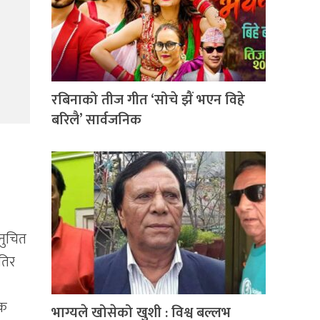
रबिनाको तीज गीत ‘सोचे झैं भएन विहे
बरिलै’ सार्वजनिक
नुचित
तिर
िक
भाग्यले खोसेको खुशी : विश्व बल्लभ