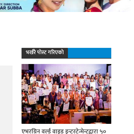
भर्खरै पोस्ट गरिएको
एभरग्रिन वर्ल्ड वाइड इन्टरटेन्मेन्टद्वारा ५०