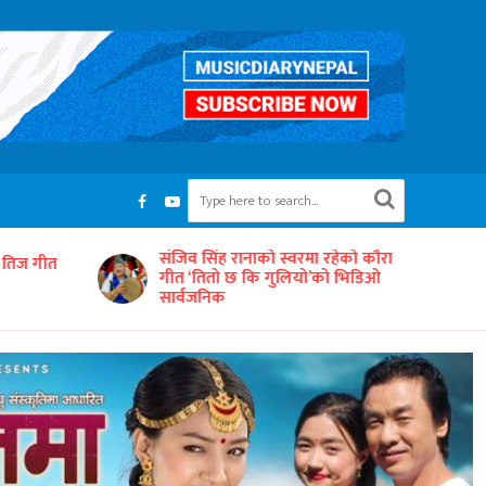
रहेको कौरा
‘समयको धुनः अधुरो सारङ्गी’ छायाङ्कनको
को भिडिओ
तयारीमा