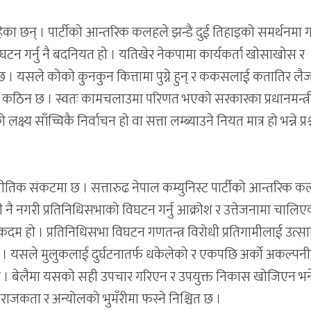
हेका छन् । पार्टीको आन्तरिक कलहले झन्डै दुई तिहाइको समर्थनमा
टन गर्नु नै बदनियत हो । यतिखेर नेकपामा कार्यकर्ता खोसाखोस र
 छ । यसले कोको कुनकुन कित्तामा पुग्ने हुन् र ककसलाई कतातिर लैज
र्न कठिन छ । स्वतः कामचलाउमा परिणत भएको सरकारका प्रधानमन्त्र
्ष्य साँच्चिकै निर्वाचन हो वा सत्ता लम्ब्याउने नियत मात्र हो भन्ने प्रश्न
ीतिक संकटमा छ । सत्तारुढ नेपाल कम्युनिस्ट पार्टीको आन्तरिक 
जी नै नगरी प्रतिनिधिसभाको विघटन गर्नु आक्रोश र उत्तेजनामा चालिए
दम हो । प्रतिनिधिसभा विघटन गणतन्त्र विरोधी प्रतिगामीलाई उत्स
ो । यसले मुलुकलाई दुर्घटनातर्फ धकेलेको र एकपछि अर्को अकल्पन
 छ । बेलैमा यसको सही उपचार गरिएन र उपयुक्त निकास खोजिएन भन
राजकता र अन्योलको भुमँरीमा फस्ने निश्चित छ ।