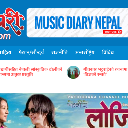
हित्य
फेशन/सौन्दर्य
राजनीति
अन्तर्राष्ट्रिय
विविध
संजिव सिंह रानाको स्वरमा 
ीतकार भट्टराईको रचनामा तिज गीत
गीत ‘तितो छ कि गुलियो’
तिजको रन्को’
सार्वजनिक