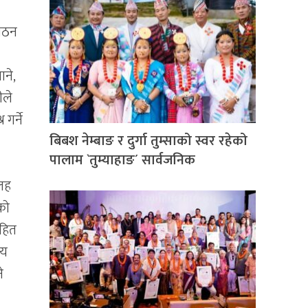
 गठन
ाने,
ीले
 गर्ने
बिबश नेम्बाङ र दुर्गा तुम्साको स्वर रहेको
पालाम `तुम्याहाङ´ सार्वजनिक
कलह
को
ाहित
ीय
े