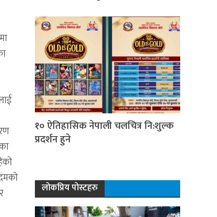
नमा
का
ीलाई
१० ऐतिहासिक नेपाली चलचित्र नि:शुल्क
करण
प्रदर्शन हुने
 का
हेको
 कदमको
लोकप्रिय पोस्टहरु
ार