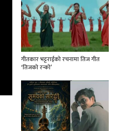
गीतकार भट्टराईको रचनामा तिज गीत
‘तिजको रन्को’