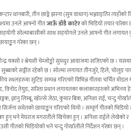
र धानबारी, तीन छाङ्गे झरना (सुम वाधान) भञ्ज्याङ्तिर त्यहाँको 
 दृश्यमा उनले आफ्नो गीत
जाऊँ डाँडै काटेर
को भिडियो तयार पारेका 
 र सहयोगी सोल्माबासीको साथ सहयोगले उनले आफ्नो गीत लगायत 
याङ्कन गरेका छन् ।
्द्र यक्सो र श्रेयशी चेम्जोङ्को सुमधुर आवाजमा सजिएको छ । यसम
 सुब्बाको सङ्गीत रहेको छ । सोल्मा लगायत तीनजुरे, हिले, चोलुङ पार
य स्थलहरुमा सुटिङ सम्पन्न गरिएको विभिन्न गीतमा चर्चित मोडल योग
तेयुङ, विनोद तेयुङ, सरिता प्रधान लगायतका कलाकारहरुको अभिनय हेर
, ज्ञानु लिम्बू, खोल्से जेठा, कुमार बिक, अनिशा राई, चन्दु गोर्खाल
ो सिर्जना समेतको छायाङ्कन गरिएको थियो । सम्पूर्ण गीतको भिडियो स्र
गरेका हुन् भने मेघराज मगरातीले खिचेका हुन् । अनिशा राईले लेखेको र
उसी गीतको भिडियोको भने चन्दु गोर्खालीले निर्देशन गरेका छन् ।