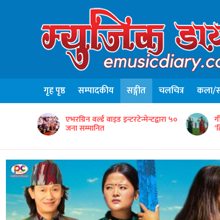
गृह पृष्ठ
सम्पादकीय
सङ्गीत
चलचित्र
कला/सा
ृतिक टोलीको
एभरग्रिन वर्ल्ड वाइड इन्टरटेन्मेन्टद्वारा ५०
ग
जना सम्मानित
‘