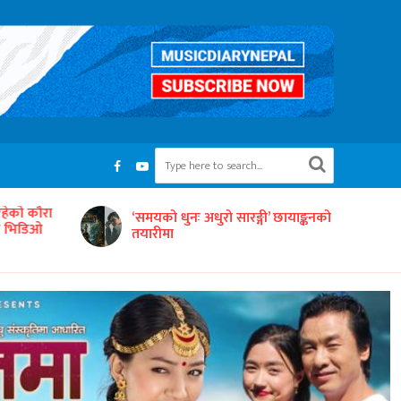
रहेको कौरा
‘समयको धुनः अधुरो सारङ्गी’ छायाङ्कनको
को भिडिओ
तयारीमा