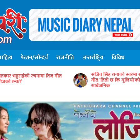
हित्य
फेशन/सौन्दर्य
राजनीति
अन्तर्राष्ट्रिय
विविध
संजिव सिंह रानाको स्वरमा 
ीतकार भट्टराईको रचनामा तिज गीत
गीत ‘तितो छ कि गुलियो’
तिजको रन्को’
सार्वजनिक