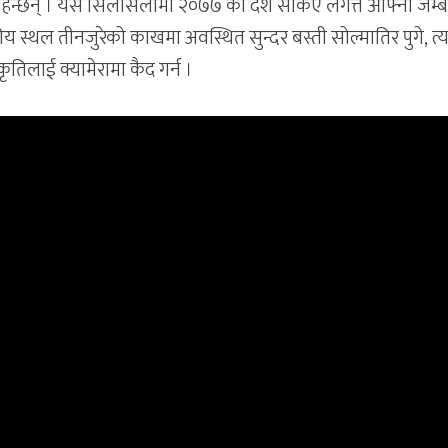
िरहन्छन् । यसै सिलसिलामा २०७७ को दशैं सकिए लगत्तै आफ्नो जम्ब
कीय स्थल तीनजुरेको काखमा अवस्थित सुन्दर बस्ती सोल्मातिर पुगे, त्
कृतिलाई क्यामेरामा कैद गर्न ।