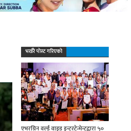
भर्खरै पोस्ट गरिएको
एभरग्रिन वर्ल्ड वाइड इन्टरटेन्मेन्टद्वारा ५०