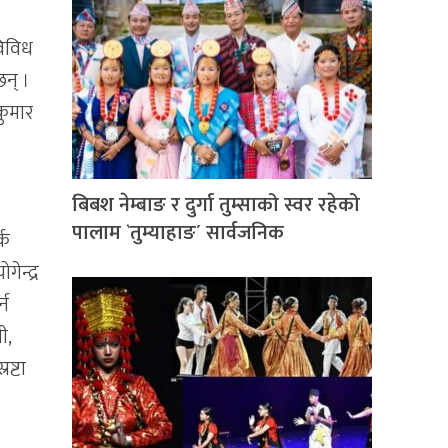
विविध
छन् ।
कुमार
बिबश नेम्बाङ र दुर्गा तुम्साको स्वर रहेको
ा
पालाम `तुम्याहाङ´ सार्वजनिक
्क
ेन्द्र
्न
ी,
ष्टा