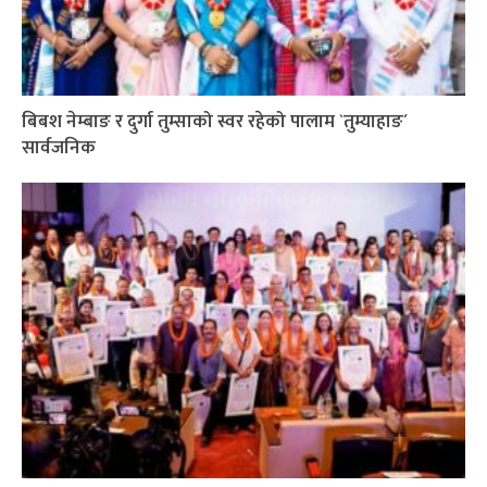
बिबश नेम्बाङ र दुर्गा तुम्साको स्वर रहेको पालाम `तुम्याहाङ´
सार्वजनिक