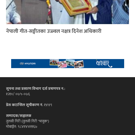
नेपाली गीत-सङ्गीतका उज्ज्वल नक्षत्र दिनेश अधिकारी
सूचना तथा प्रसारण विभाग दर्ता प्रमाणपत्र न.:
१२१०/ ०७५-०७६
प्रेस काउन्सिल सूचीकरण नं.
१४४९
सम्पादक/सञ्चालक
तुलसी गिरी (तुलसी गिरी 'भावुक')
मोबाईल: ९८४१४४११६७