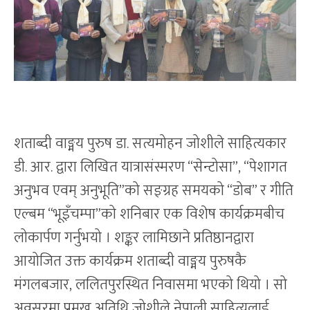
शताब्दी वाङ्मय पुरुष डा. सत्यमोहन जोशीले साहित्यकार
डी. आर. द्वारा लिखित यात्रासंस्मरण “सेन्टोसा”, “पेशागत
अनुभव एवम् अनुभूति”को सङ्ग्रह समयको “डोब” र गीति
एल्बम “भूइँचम्पा”को शनिबार एक विशेष कार्यक्रमबीच
लोकार्पण गर्नुभयो । शङ्कर लामिछाने प्रतिष्ठानद्वारा
आयोजित उक्त कार्यक्रम शताब्दी वाङ्मय पुरुषकै
मंगलबजार, ललितपुरस्थित निवासमा भएको थियो । सो
अवसरमा प्रमुख अतिथि जोशीले नेपाली साहित्यलाई