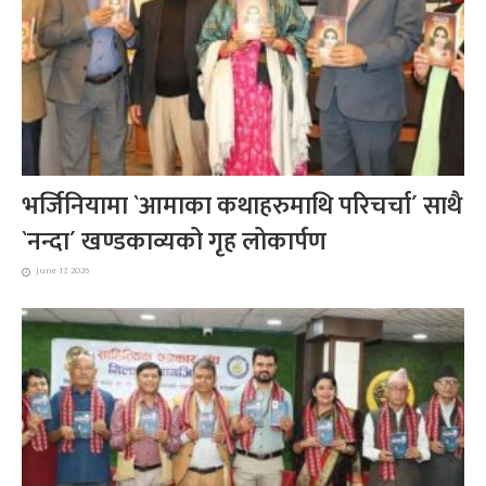
भर्जिनियामा `आमाका कथाहरुमाथि परिचर्चा´ साथै
`नन्दा´ खण्डकाव्यको गृह लोकार्पण
June 17, 2026