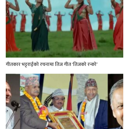
गीतकार भट्टराईको रचनामा तिज गीत ‘तिजको रन्को’