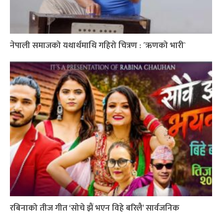
नेपाली समाजको यथार्थमाथि गहिरो चित्रण : ´ऋणको भारी`
रबिनाको तीज गीत ‘सोचे झैं भएन विहे बरिलै’ सार्वजनिक