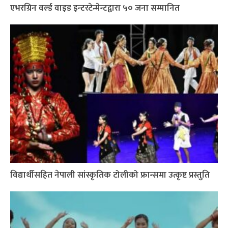
एभरग्रिन वर्ल्ड वाइड इन्टरटेन्मेन्टद्वारा ५० जना सम्मानित
विद्यार्थीसहित नेपाली सांस्कृतिक टोलीको फ्रान्समा उत्कृष्ट प्रस्तुति