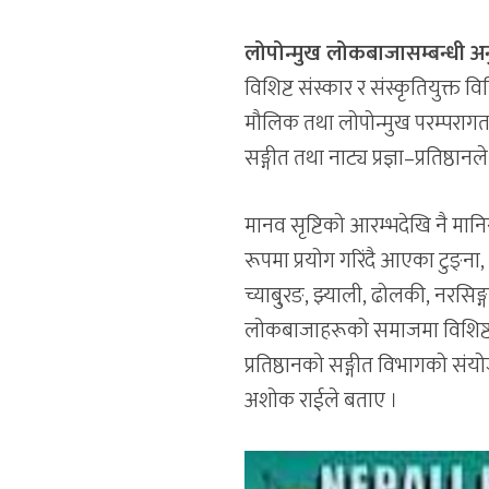
लोपोन्मुख लोकबाजासम्बन्धी अन
विशिष्ट संस्कार र संस्कृतियुक्
मौलिक तथा लोपोन्मुख परम्पराग
सङ्गीत तथा नाट्य प्रज्ञा–प्रतिष्ठ
मानव सृष्टिको आरम्भदेखि नै मान
रूपमा प्रयोग गरिंदै आएका टुङ्ना, 
च्याबु्रङ, झ्याली, ढोलकी, नरसिङ्ग
लोकबाजाहरूको समाजमा विशिष्ट स्था
प्रतिष्ठानको सङ्गीत विभागको संयो
अशोक राईले बताए ।