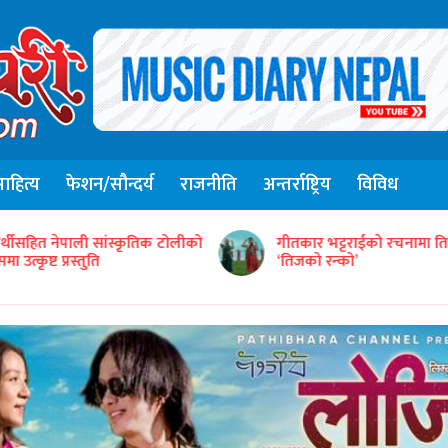
हित्य
फेशन/सौन्दर्य
राजनीति
अन्तर्राष्ट्रिय
विविध
संजिव सिंह रानाको स्वरमा 
ीतकार भट्टराईको रचनामा तिज गीत
गीत ‘तितो छ कि गुलियो’
तिजको रन्को’
सार्वजनिक