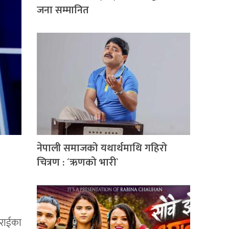
जना सम्मानित
नेपाली समाजको यथार्थमाथि गहिरो
चित्रण : ´ऋणको भारी`
ञ राईका