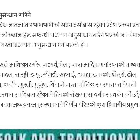
ुसन्धान गरिने
त विविध जातजाति र भाषाभाषीको सघन बसोबास रहेको प्रदेश एकमा प्र
त लोकबाजाहरू सम्बन्धी अध्ययन-अनुसन्धान गरिने भएको छ । नेपा
ानले यस्तो अध्ययन–अनुसन्धान गर्ने भएको हो ।
िसले आविष्कार गरेर चाडपर्व, मेला, जात्रा आदिमा मनोरञ्जनको माध्य
मादल, सारङ्गी, डम्फू, खैँजडी, सहनाई, दमाहा, ट्याम्को, बाँसुरी, ढोल,
ा, कर्नाल, मुरली, मुर्चुङ्गा, बिनायो जस्ता मौलिक र परम्परागत नेपाली
न र पहिचान रहेकाले तिनको संरक्षण, सम्वर्धन र प्रवर्धन गर्ने उद्दे
जनमा अध्ययन-अनुसन्धान गर्ने निर्णय गरिएको कुरा विभागीय प्रमुख प्