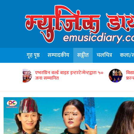
गृह पृष्ठ
सम्पादकीय
सङ्गीत
चलचित्र
कला/सा
न्टद्वारा ५०
विद्यार्थीसहित नेपाली सांस्कृतिक टोलीको
ग
फ्रान्समा उत्कृष्ट प्रस्तुति
‘