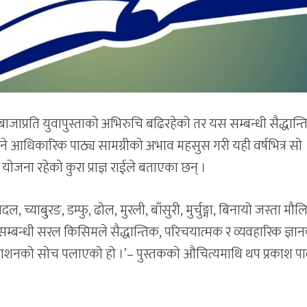
ाप्रति युवापुस्ताको अभिरुचि बढिरहेको तर यस सम्बन्धी सैद्धान्त
िने आधिकारिक पाठ्य सामग्रीको अभाव महसुस गरी यही वर्षभित्र सो
े योजना रहेको कुरा प्राज्ञ राईले बताएका छन् ।
दल, च्याबु्रङ, डम्फु, ढोल, मुरली, बाँसुरी, मुर्चुङ्गा, बिनायो जस्ता मौ
म्बन्धी सरल किसिमले सैद्धान्तिक, परिचयात्मक र व्यवहारिक ज्ञा
रकाशनको सोच पलाएको हो ।’– पुस्तकको औचित्यमाथि थप प्रकाश पार्दै प