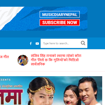
रहेको कौरा
‘समयको धुनः अधुरो सारङ्गी’ छायाङ्कनको
को भिडिओ
तयारीमा