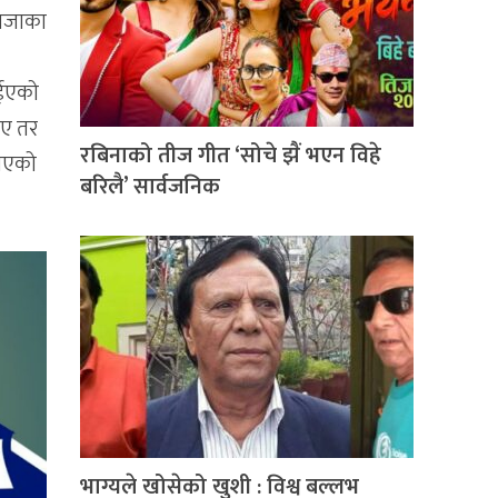
बाजाका
ाईएको
आए तर
रबिनाको तीज गीत ‘सोचे झैं भएन विहे
 भएको
बरिलै’ सार्वजनिक
भाग्यले खोसेको खुशी : विश्व बल्लभ