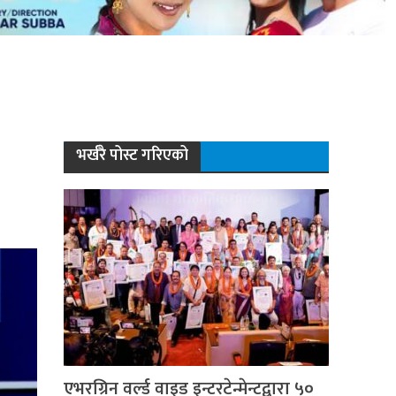
भर्खरै पोस्ट गरिएको
एभरग्रिन वर्ल्ड वाइड इन्टरटेन्मेन्टद्वारा ५०