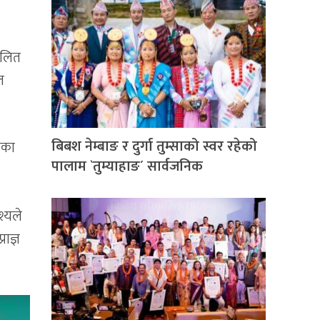
चलित
ल
बिबश नेम्बाङ र दुर्गा तुम्साको स्वर रहेको
मका
पालाम `तुम्याहाङ´ सार्वजनिक
श्यले
राज्ञ