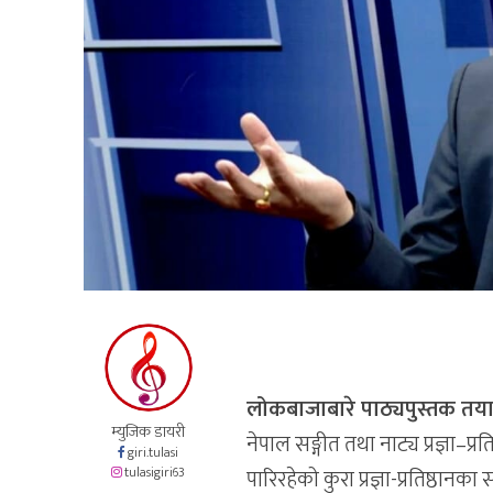
लोकबाजाबारे पाठ्यपुस्तक तया
म्युजिक डायरी
नेपाल सङ्गीत तथा नाट्य प्रज्ञा–प
giri.tulasi
tulasigiri63
पारिरहेको कुरा प्रज्ञा-प्रतिष्ठानक