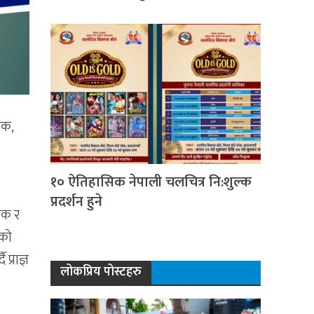
िक,
१० ऐतिहासिक नेपाली चलचित्र नि:शुल्क
प्रदर्शन हुने
लिक र
नको
्राज्ञ
लोकप्रिय पोस्टहरु