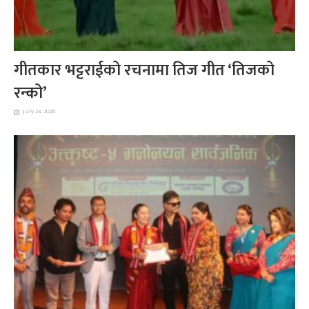
गीतकार भट्टराईको रचनामा तिज गीत ‘तिजको
रन्को’
July 23, 2026