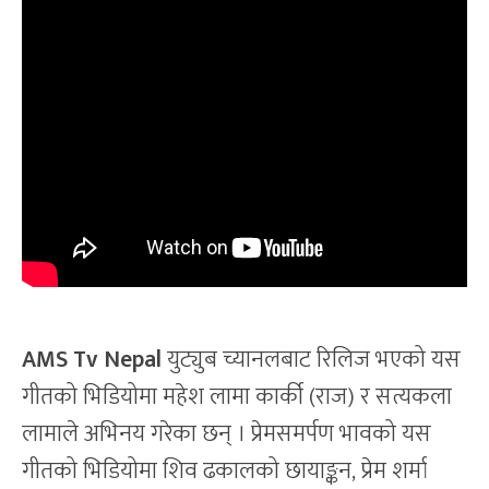
AMS Tv Nepal
युट्युब च्यानलबाट रिलिज भएको यस
गीतको भिडियोमा महेश लामा कार्की (राज) र सत्यकला
लामाले अभिनय गरेका छन् । प्रेमसमर्पण भावको यस
गीतको भिडियोमा शिव ढकालको छायाङ्कन, प्रेम शर्मा