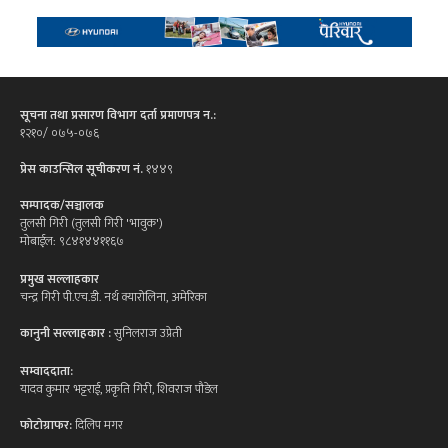
सूचना तथा प्रसारण विभाग दर्ता प्रमाणपत्र न.:
१२१०/ ०७५-०७६
प्रेस काउन्सिल सूचीकरण नं.
१४४९
सम्पादक/सञ्चालक
तुलसी गिरी (तुलसी गिरी 'भावुक')
मोबाईल: ९८४१४४११६७
प्रमुख सल्लाहकार
चन्द्र गिरी पी.एच.डी. नर्थ क्यारोलिना, अमेरिका
कानुनी सल्लाहकार :
सुनिलराज उप्रेती
सम्वाददाता:
यादव कुमार भट्टराई, प्रकृति गिरी, शिवराज पौडेल
फोटोग्राफर:
दिलिप मगर