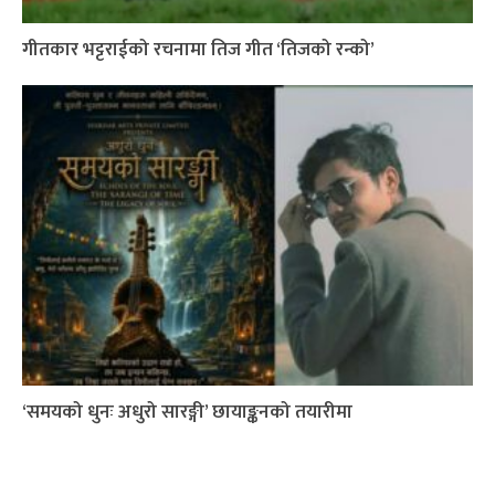
गीतकार भट्टराईको रचनामा तिज गीत ‘तिजको रन्को’
‘समयको धुनः अधुरो सारङ्गी’ छायाङ्कनको तयारीमा