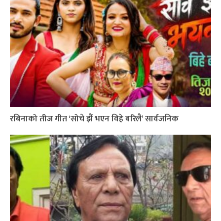
रबिनाको तीज गीत ‘सोचे झैं भएन विहे बरिलै’ सार्वजनिक