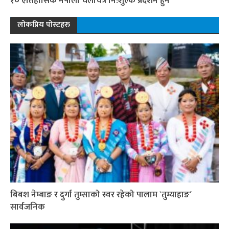
१० ऐतिहासिक नेपाली चलचित्र नि:शुल्क प्रदर्शन हुने
लोकप्रिय पोस्टहरु
बिबश नेम्बाङ र दुर्गा तुम्साको स्वर रहेको पालाम `तुम्याहाङ´
सार्वजनिक