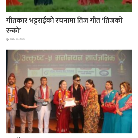
गीतकार भट्टराईको रचनामा तिज गीत ‘तिजको
रन्को’
July 23, 2026