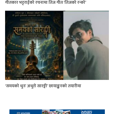
गीतकार भट्टराईको रचनामा तिज गीत ‘तिजको रन्को’
‘समयको धुनः अधुरो सारङ्गी’ छायाङ्कनको तयारीमा