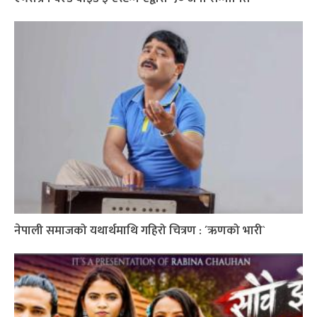
नेपाली समाजको यथार्थमाथि गहिरो चित्रण : ´ऋणको भारी`