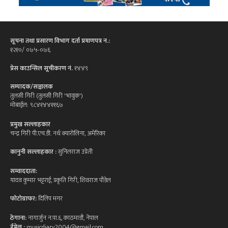
सूचना तथा प्रसारण विभाग दर्ता प्रमाणपत्र न.:
१२१०/ ०७५-०७६
प्रेस काउन्सिल सूचीकरण नं.
१४४९
सम्पादक/सञ्चालक
तुलसी गिरी (तुलसी गिरी 'भावुक')
मोबाईल: ९८४१४४११६७
प्रमुख सल्लाहकार
चन्द्र गिरी पी.एच.डी. नर्थ क्यारोलिना, अमेरिका
कानुनी सल्लाहकार :
सुनिलराज उप्रेती
सम्वाददाता:
यादव कुमार भट्टराई, प्रकृति गिरी, शिवराज पौडेल
फोटोग्राफर:
दिलिप मगर
ठेगाना:
नागार्जुन न.पा.६, काठमाडौं, नेपाल
ईमेल :
musicdiary2004@gmail.com