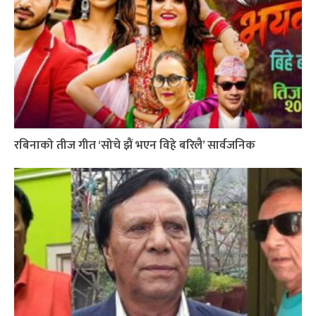
रबिनाको तीज गीत ‘सोचे झैं भएन विहे बरिलै’ सार्वजनिक