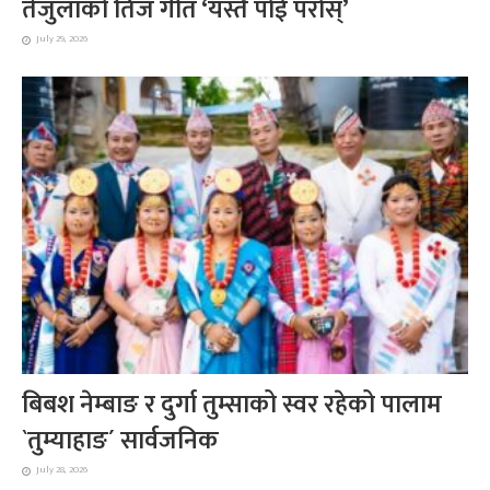
तेजुलाको तिज गीत ‘यस्तै पोई परोस्’
July 29, 2026
बिबश नेम्बाङ र दुर्गा तुम्साको स्वर रहेको पालाम
`तुम्याहाङ´ सार्वजनिक
July 28, 2026