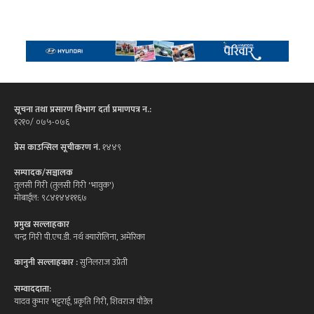
सूचना तथा प्रसारण विभाग दर्ता प्रमाणपत्र न.:
१२१०/ ०७५-०७६
प्रेस काउन्सिल सूचीकरण नं.
१४४९
सम्पादक/सञ्चालक
तुलसी गिरी (तुलसी गिरी 'भावुक')
मोबाईल: ९८४१४४११६७
प्रमुख सल्लाहकार
चन्द्र गिरी पी.एच.डी. नर्थ क्यारोलिना, अमेरिका
कानुनी सल्लाहकार :
सुनिलराज उप्रेती
सम्वाददाता:
यादव कुमार भट्टराई, प्रकृति गिरी, शिवराज पौडेल