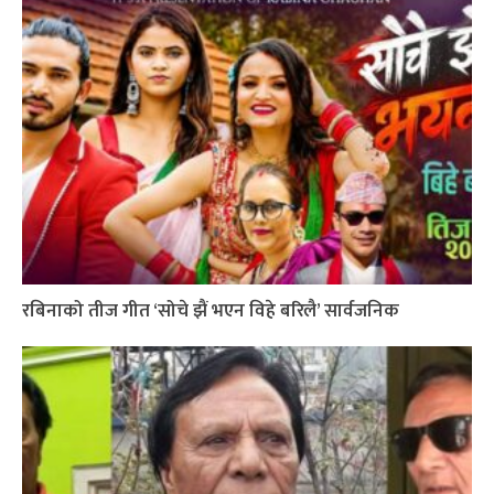
रबिनाको तीज गीत ‘सोचे झैं भएन विहे बरिलै’ सार्वजनिक