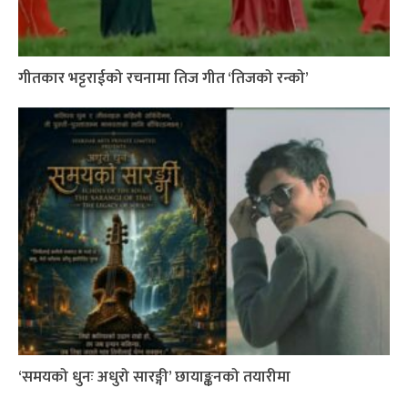
गीतकार भट्टराईको रचनामा तिज गीत ‘तिजको रन्को’
‘समयको धुनः अधुरो सारङ्गी’ छायाङ्कनको तयारीमा