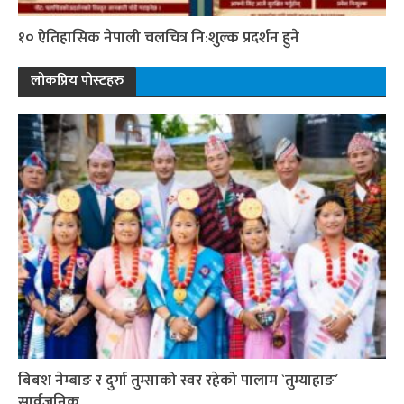
१० ऐतिहासिक नेपाली चलचित्र नि:शुल्क प्रदर्शन हुने
लोकप्रिय पोस्टहरु
बिबश नेम्बाङ र दुर्गा तुम्साको स्वर रहेको पालाम `तुम्याहाङ´
सार्वजनिक