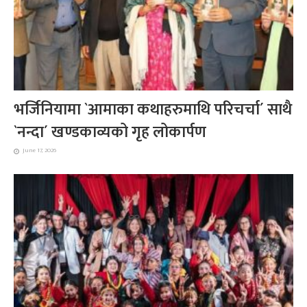
भर्जिनियामा `आमाका कथाहरुमाथि परिचर्चा´ साथै
`नन्दा´ खण्डकाव्यको गृह लोकार्पण
June 17, 2026