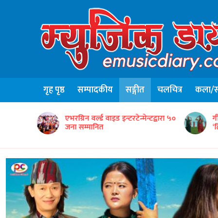
गृह पृष्ठ
सम्पादकीय
सङ्गीत
चलचित्र
कला/सा
ृतिक टोलीको
एभरग्रिन वर्ल्ड वाइड इन्टरटेन्मेन्टद्वारा ५०
ग
जना सम्मानित
‘