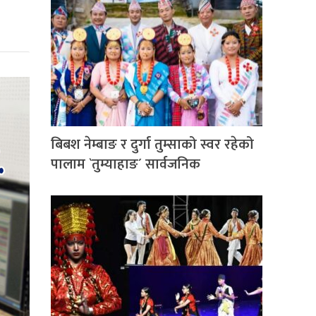
बिबश नेम्बाङ र दुर्गा तुम्साको स्वर रहेको
पालाम `तुम्याहाङ´ सार्वजनिक