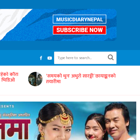
रहेको कौरा
‘समयको धुनः अधुरो सारङ्गी’ छायाङ्कनको
को भिडिओ
तयारीमा