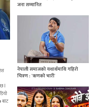
जना सम्मानित
नेपाली समाजको यथार्थमाथि गहिरो
रेश
चित्रण : ´ऋणको भारी`
छ l
िडियो
e
बाट