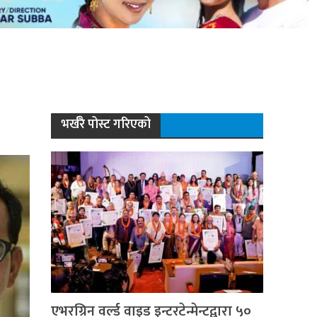
भर्खरै पोस्ट गरिएको
एभरग्रिन वर्ल्ड वाइड इन्टरटेन्मेन्टद्वारा ५०