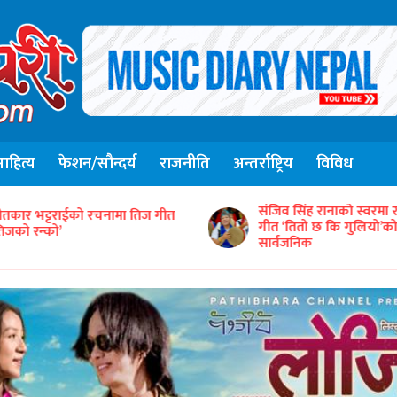
हित्य
फेशन/सौन्दर्य
राजनीति
अन्तर्राष्ट्रिय
विविध
संजिव सिंह रानाको स्वरमा 
ीतकार भट्टराईको रचनामा तिज गीत
गीत ‘तितो छ कि गुलियो’
तिजको रन्को’
सार्वजनिक