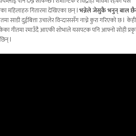
म्लाई पनि देख्न सकिन्छ l रोमान्टिक र विद्रोही भावमा रहेको यस
ा महिलाहरु गितारमा देखिएका छन् l
भन्नेले जेसुकै भनुन् बाल छ
मा साडी दुईबित्ता उचालेर विन्दाससँग नाच्ने कुरा गरिएको छ l केह
ाव बोकेका गीतमा रमाउँदै आएकी शोभाले यसपटक पनि आफ्नो सोही प्रक
 छिन् l