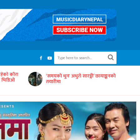
इनास मेरिल्यान्डद्वारा आयोजित ‘दोस्रो
’ छायाङ्कनको
किड्स ट्यालेन्ट शो २०२६’ भव्य रूपमा
सम्पन्न