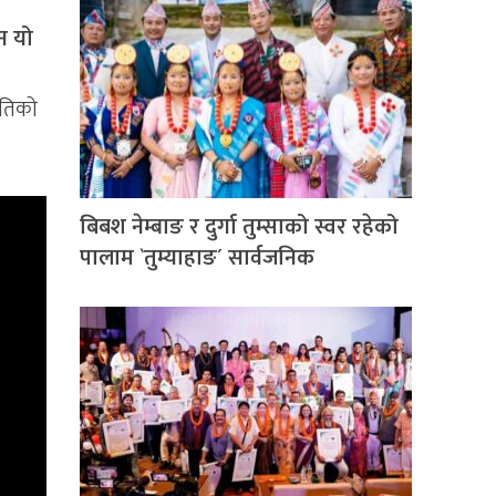
ैन यो
ी
ृतिको
बिबश नेम्बाङ र दुर्गा तुम्साको स्वर रहेको
पालाम `तुम्याहाङ´ सार्वजनिक