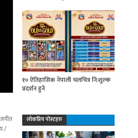
१० ऐतिहासिक नेपाली चलचित्र नि:शुल्क
प्रदर्शन हुने
तीजगीत
लोकप्रिय पोस्टहरु
य /