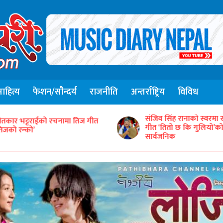
हित्य
फेशन/सौन्दर्य
राजनीति
अन्तर्राष्ट्रिय
विविध
ंजिव सिंह रानाको स्वरमा रहेको कौरा
‘समयको धुनः अधुरो सारङ्गी
ीत ‘तितो छ कि गुलियो’को भिडिओ
तयारीमा
ार्वजनिक