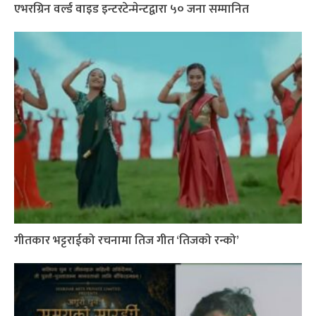
एभरग्रिन वर्ल्ड वाइड इन्टरटेन्मेन्टद्वारा ५० जना सम्मानित
गीतकार भट्टराईको रचनामा तिज गीत ‘तिजको रन्को’