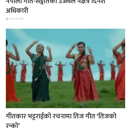
नेपाली गीत-सङ्गीतका उज्ज्वल नक्षत्र दिनेश
अधिकारी
July 23, 2026
गीतकार भट्टराईको रचनामा तिज गीत ‘तिजको
रन्को’