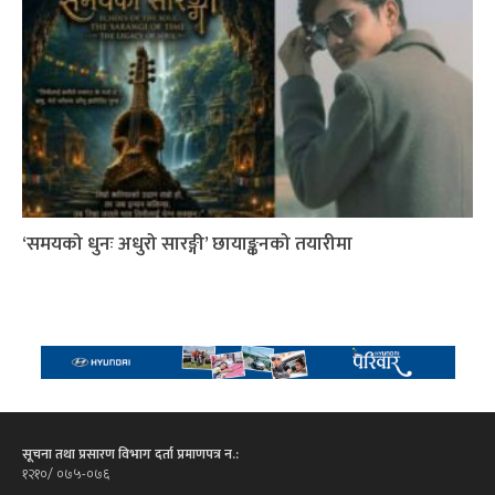
‘समयको धुनः अधुरो सारङ्गी’ छायाङ्कनको तयारीमा
सूचना तथा प्रसारण विभाग दर्ता प्रमाणपत्र न.:
१२१०/ ०७५-०७६