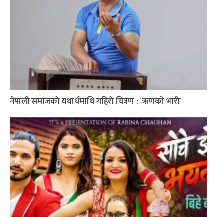
नेपाली समाजको यथार्थमाथि गहिरो चित्रण : ´ऋणको भारी`