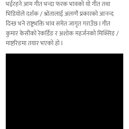
भईरहने आम गीत भन्दा फरक भावको यो गीत तथा
भिडियोले दर्शक / श्रोतालाई अलग्गै प्रकारको आनन्द
दिन्छ भने राष्ट्रभक्ति भाव समेत जागृत गराउँछ l गीत
कुमार केसीको रेकर्डिङ र अशोक महर्जनको मिक्सिङ /
माष्टरिङमा तयार भएको हो l