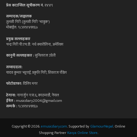
प्रेस काउन्सिल सूचीकरण नं.
१४४९
सम्पादक/सञ्चालक
तुलसी गिरी (तुलसी गिरी 'भावुक')
मोबाईल: ९८४१४४११६७
प्रमुख सल्लाहकार
चन्द्र गिरी पी.एच.डी. नर्थ क्यारोलिना, अमेरिका
कानुनी सल्लाहकार :
सुनिलराज उप्रेती
सम्वाददाता:
यादव कुमार भट्टराई, प्रकृति गिरी, शिवराज पौडेल
फोटोग्राफर:
दिलिप मगर
ठेगाना:
नागार्जुन न.पा.६, काठमाडौं, नेपाल
ईमेल :
musicdiary2004@gmail.com
सम्पर्क :
९८४१४४११६७
Copyright © 2026.
emusicdiary.com
. Supported by
GlamourNepal
. Online
Shopping Partner
Kavya Online Store
.