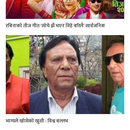
रबिनाको तीज गीत ‘सोचे झैं भएन विहे बरिलै’ सार्वजनिक
भाग्यले खोसेको खुशी : विश्व बल्लभ