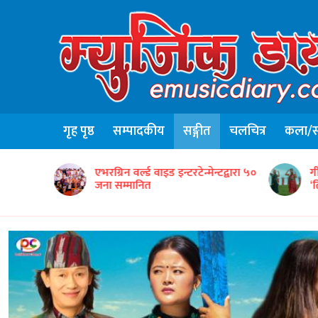
गृह पृष्ठ
सम्पादकीय
सङ्गीत
चलचित्र
कला/सा
ृतिक टोलीको
एभरग्रिन वर्ल्ड वाइड इन्टरटेन्मेन्टद्वारा ५०
ग
जना सम्मानित
‘