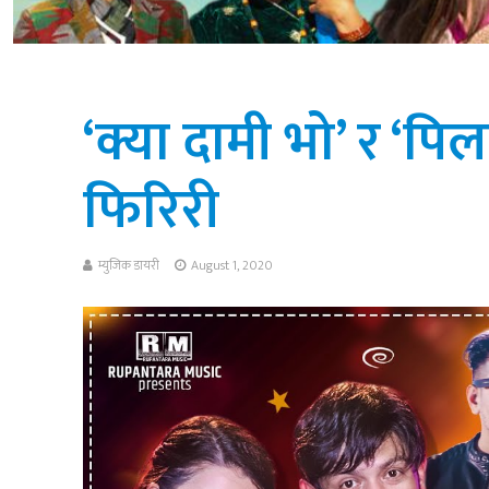
‘क्या दामी भो’ र ‘पि
फिरिरी
म्युजिक डायरी
August 1, 2020