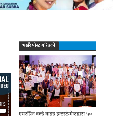
भर्खरै पोस्ट गरिएको
एभरग्रिन वर्ल्ड वाइड इन्टरटेन्मेन्टद्वारा ५०