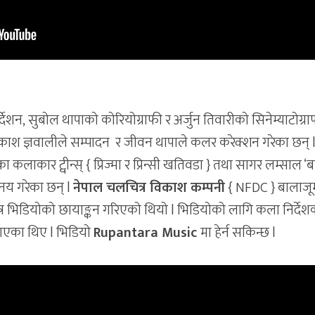
्देशन, सुबोल थापाको कोरियोग्राफी र अर्जुन तिवारीको सिनेम्याटोग्र
ाश ज्ञवालीले सम्पादन र जीवन थापाले कलर करेक्शन गरेका छन् 
 कलाकार ट्वीन्स् { प्रिज्मा र प्रिन्सी खतिवडा } तथा सागर लम्साल ‘ब
िनय गरेका छन् l
नेपाल चलचित्र विकाश कम्पनी
{ NFDC } बालाजू
्र भिडियोको छायाङ्कन गरिएको थियो l भिडियोको लागि कला निर्दे
ाएका थिए l भिडियो
Rupantara Music
मा हेर्न सकिन्छ l