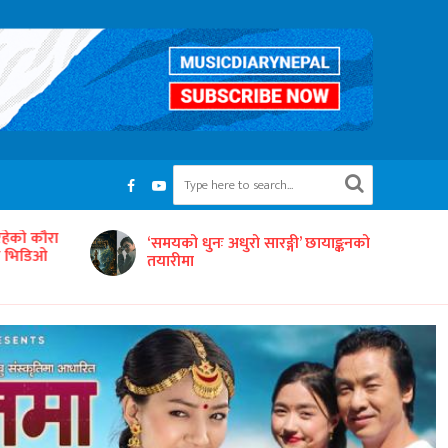
रहेको कौरा
‘समयको धुनः अधुरो सारङ्गी’ छायाङ्कनको
को भिडिओ
तयारीमा