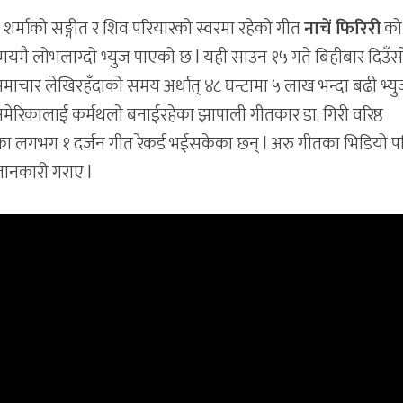
क शर्माको सङ्गीत र शिव परियारको स्वरमा रहेको गीत
नाचें फिरिरी
को
मै लोभलाग्दो भ्युज पाएको छ l यही साउन १५ गते बिहीबार दिउँस
ाचार लेखिरहँदाको समय अर्थात् ४८ घन्टामा ५ लाख भन्दा बढी भ्य
ेरिकालाई कर्मथलो बनाईरहेका झापाली गीतकार डा. गिरी वरिष्ठ
ीका लगभग १ दर्जन गीत रेकर्ड भईसकेका छन् l अरु गीतका भिडियो प
 जानकारी गराए l