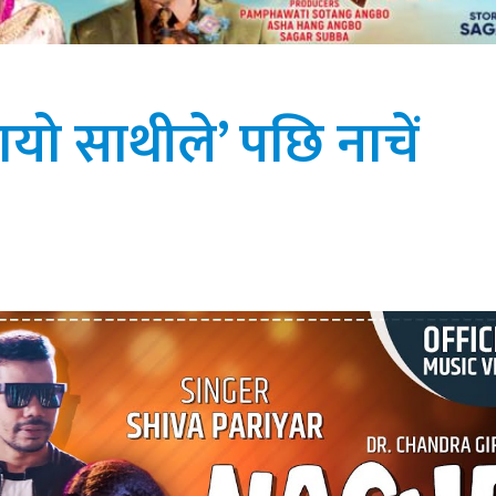
लायो साथीले’ पछि नाचें