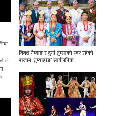
ाफीमा
l
बिबश नेम्बाङ र दुर्गा तुम्साको स्वर रहेको
पालाम `तुम्याहाङ´ सार्वजनिक
ले’ ले
मा
शक