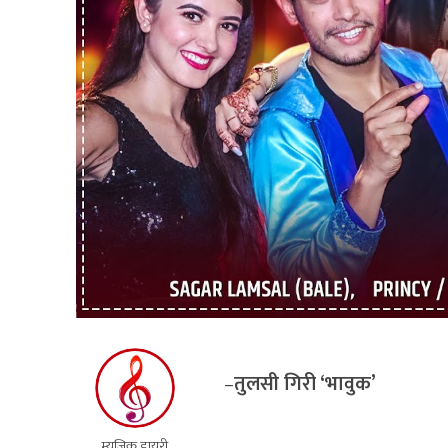
–
तुलसी गिरी ‘भावुक’
म्युजिक डायरी