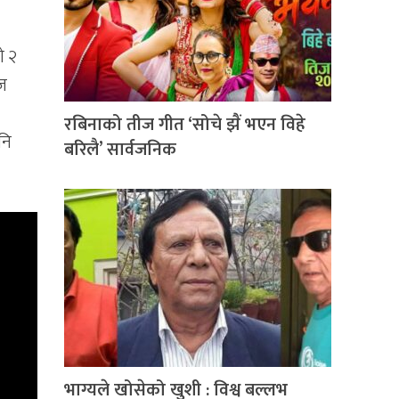
ो २
ुज
रबिनाको तीज गीत ‘सोचे झैं भएन विहे
नि
बरिलै’ सार्वजनिक
भाग्यले खोसेको खुशी : विश्व बल्लभ