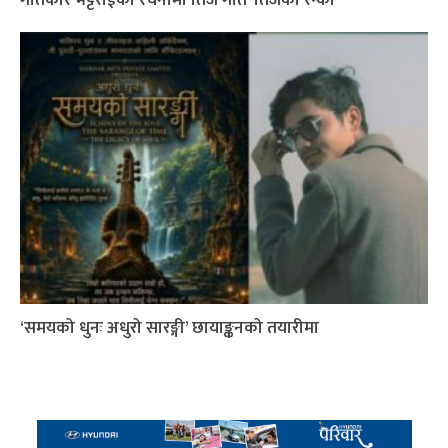
‘समयको धुनः अधुरो सारङ्गी’ छायाङ्कनको तयारीमा