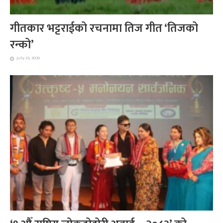
गीतकार भट्टराईको रचनामा तिज गीत ‘तिजको
रन्को’
July 23, 2026