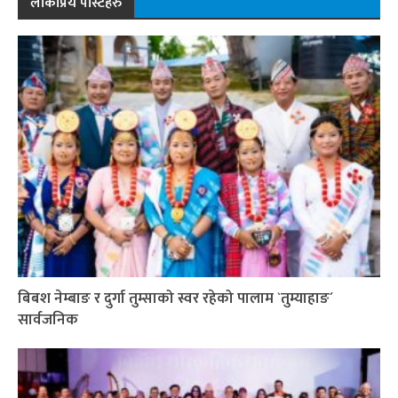
लोकप्रिय पोस्टहरु
बिबश नेम्बाङ र दुर्गा तुम्साको स्वर रहेको पालाम `तुम्याहाङ´
सार्वजनिक