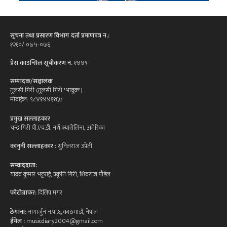
सूचना तथा प्रसारण विभाग दर्ता प्रमाणपत्र न.:
१२१०/ ०७५-०७६
प्रेस काउन्सिल सूचीकरण नं.
१४४९
सम्पादक/सञ्चालक
तुलसी गिरी (तुलसी गिरी 'भावुक')
मोबाईल: ९८४१४४११६७
प्रमुख सल्लाहकार
चन्द्र गिरी पी.एच.डी. नर्थ क्यारोलिना, अमेरिका
कानुनी सल्लाहकार :
सुनिलराज उप्रेती
सम्वाददाता:
यादव कुमार भट्टराई, प्रकृति गिरी, शिवराज पौडेल
फोटोग्राफर:
दिलिप मगर
ठेगाना:
नागार्जुन न.पा.६, काठमाडौं, नेपाल
ईमेल :
musicdiary2004@gmail.com