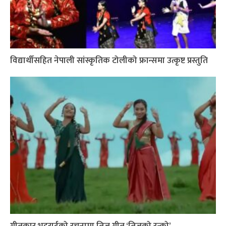
विद्यार्थीसहित नेपाली सांस्कृतिक टोलीको फ्रान्समा उत्कृष्ट प्रस्तुति
गीतकार भट्टराईको रचनामा तिज गीत ‘तिजको रन्को’