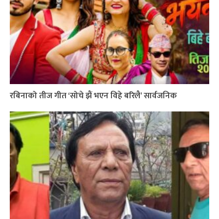
रबिनाको तीज गीत ‘सोचे झैं भएन विहे बरिलै’ सार्वजनिक