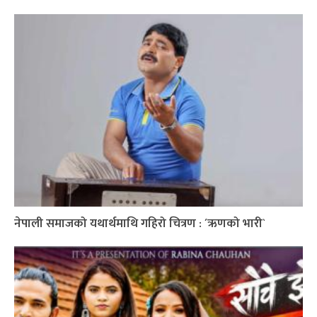
नेपाली समाजको यथार्थमाथि गहिरो चित्रण : ´ऋणको भारी`