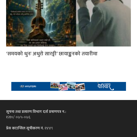
‘समयको धुनः अधुरो सारङ्गी’ छायाङ्कनको तयारीमा
सूचना तथा प्रसारण विभाग दर्ता प्रमाणपत्र न.:
१२१०/ ०७५-०७६
प्रेस काउन्सिल सूचीकरण नं.
१४४९