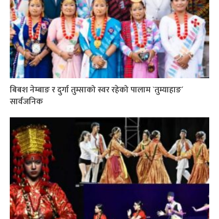
बिबश नेम्बाङ र दुर्गा तुम्साको स्वर रहेको पालाम `तुम्याहाङ´
सार्वजनिक