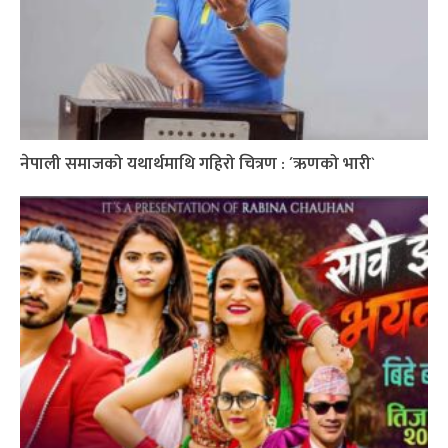
नेपाली समाजको यथार्थमाथि गहिरो चित्रण : ´ऋणको भारी`