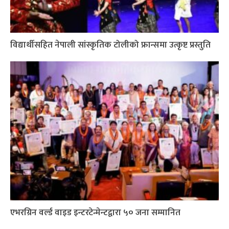
विद्यार्थीसहित नेपाली सांस्कृतिक टोलीको फ्रान्समा उत्कृष्ट प्रस्तुति
एभरग्रिन वर्ल्ड वाइड इन्टरटेन्मेन्टद्वारा ५० जना सम्मानित