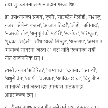
तथा शुभकामना सम्मान प्रदान गरेका थिए ।
डा. उपाध्यायका ‘प्रणय’, ‘कृति’, ‘माउण्टेन मेलोडी’, ‘नशालु
नजर’, ‘सेभेन्थ कडस’, ‘अन्जान तिर्खा’, ‘जोहो’, ‘प्रतिनाद’,
‘नजरको तीर’, ‘अनुभूतिको मझेरी’, ‘स्वर्गघर’, ‘परिष्कृत’,
‘पृथक’, ‘सहेली’, ‘सौभाग्यको सिन्दुर’, ‘अन्तराप’, ‘जखम’ र
‘मायाको सागरमा’ जस्ता १९ वटा गीति एल्वमका सयौं
गीत सार्वजनिक छन् ।
त्यस्तै उनका ‘अतिरिक्त’, ‘भाग्यचक्र’, ‘दगाबाज’ ‘स्वार्थी’,
‘अधुरो प्रेम’, ‘त्यागी’, ‘वज्रघात’, ‘अपवित्र छाया’, ‘बिटुली’ र
सपनाकी रानी जस्ता दश उपन्यास पाठकमाझ
आइसकेका छन् ।
डा. डीआर उपाध्यायका गीत सबै वर्ग, पेशा र समुदायका