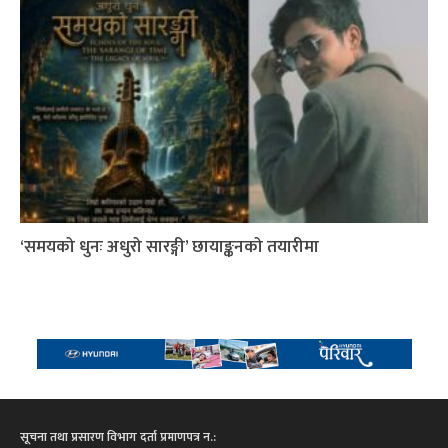
‘समयको धुनः अधुरो सारङ्गी’ छायाङ्कनको तयारीमा
सूचना तथा प्रसारण विभाग दर्ता प्रमाणपत्र न.: