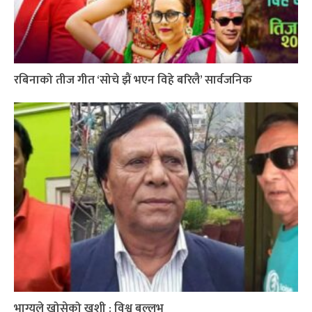
रबिनाको तीज गीत ‘सोचे झैं भएन विहे बरिलै’ सार्वजनिक
भाग्यले खोसेको खुशी : विश्व बल्लभ