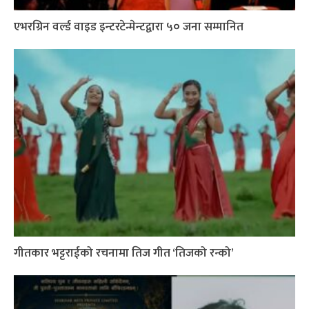
एभरग्रिन वर्ल्ड वाइड इन्टरटेन्मेन्टद्वारा ५० जना सम्मानित
गीतकार भट्टराईको रचनामा तिज गीत ‘तिजको रन्को’