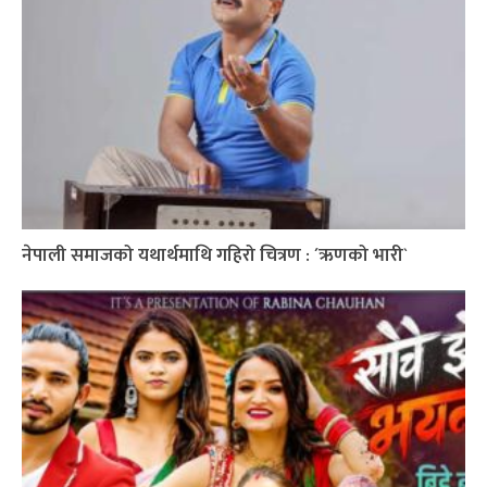
नेपाली समाजको यथार्थमाथि गहिरो चित्रण : ´ऋणको भारी`