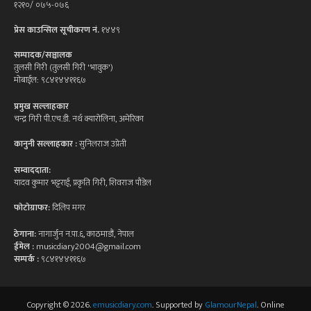
१२१०/ ०७५-०७६
प्रेस काउन्सिल सूचीकरण नं.
१४४९
सम्पादक/सञ्चालक
तुलसी गिरी (तुलसी गिरी 'भावुक')
मोबाईल: ९८४१४४११६७
प्रमुख सल्लाहकार
चन्द्र गिरी पी.एच.डी. नर्थ क्यारोलिना, अमेरिका
कानुनी सल्लाहकार :
सुनिलराज उप्रेती
सम्वाददाता:
यादव कुमार भट्टराई, प्रकृति गिरी, शिवराज पौडेल
फोटोग्राफर:
दिलिप मगर
ठेगाना:
नागार्जुन न.पा.६, काठमाडौं, नेपाल
ईमेल :
musicdiary2004@gmail.com
सम्पर्क :
९८४१४४११६७
Copyright © 2026.
emusicdiary.com
. Supported by
GlamourNepal
. Online