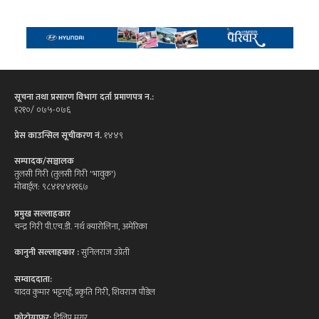
सूचना तथा प्रसारण विभाग दर्ता प्रमाणपत्र न.:
१२१०/ ०७५-०७६
प्रेस काउन्सिल सूचीकरण नं.
१४४९
सम्पादक/सञ्चालक
तुलसी गिरी (तुलसी गिरी 'भावुक')
मोबाईल: ९८४१४४११६७
प्रमुख सल्लाहकार
चन्द्र गिरी पी.एच.डी. नर्थ क्यारोलिना, अमेरिका
कानुनी सल्लाहकार :
सुनिलराज उप्रेती
सम्वाददाता:
यादव कुमार भट्टराई, प्रकृति गिरी, शिवराज पौडेल
फोटोग्राफर:
दिलिप मगर