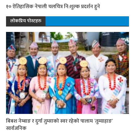
१० ऐतिहासिक नेपाली चलचित्र नि:शुल्क प्रदर्शन हुने
लोकप्रिय पोस्टहरु
बिबश नेम्बाङ र दुर्गा तुम्साको स्वर रहेको पालाम `तुम्याहाङ´
सार्वजनिक