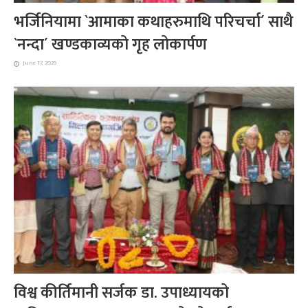
भर्जिनियामा `आमाका कथाहरुमाथि परिचर्चा´ साथै
`नन्दा´ खण्डकाव्यको गृह लोकार्पण
June 17, 2026
विश्व कीर्तिमानी सर्जक डा. उपाध्यायको