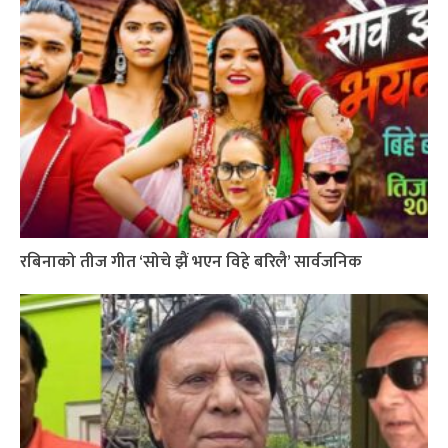
रबिनाको तीज गीत ‘सोचे झैं भएन विहे बरिलै’ सार्वजनिक