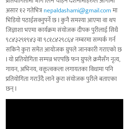
प्रतियोगितामा भाग लिन चाहने दशनामीहरुले आगामी
असार १२ गतेभित्र
nepaldashami@gmail.com
मा
भिडियो पठाईसक्नुपर्ने छ l कुनै समस्या आएमा वा थप
जिज्ञाशा भएमा कार्यक्रम संयोजक दीपक पुरीलाई सिधै
९८४३२९१९४३ वा ९८१८४२९८६४ नम्बरमा सम्पर्क गर्न
सकिने कुरा समेत आयोजक ग्रुपले जानकारी गराएको छ
l यो प्रतियोगिता सम्पन्न भएपछि फन ग्रुपले क्रमैसँग नृत्य,
गायन, अभिनय, वक्तृत्वकला लगायतका विधामा पनि
प्रतियोगिता गराउँदै लाने कुरा संयोजक पुरीले बताएका
छन् l